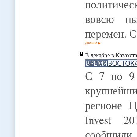
политиче
вовсю пы
перемен. 
Дальше
В декабре в Казахстане
С 7 по 9
крупнейш
регионе Ц
Invest 2
сообщил