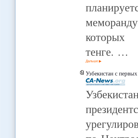
планируе
меморан
которых 
тенге. …
Дальше
Узбекистан с первых дней временного пр
Узбекиста
президент
урегулиро