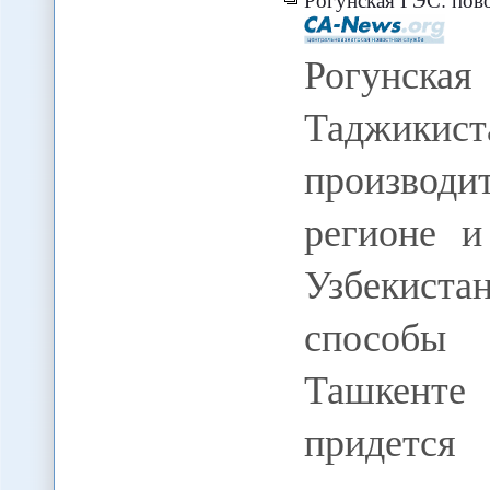
Рогунск
Таджи
производ
регионе и
Узбекист
способы
Ташкенте 
придется