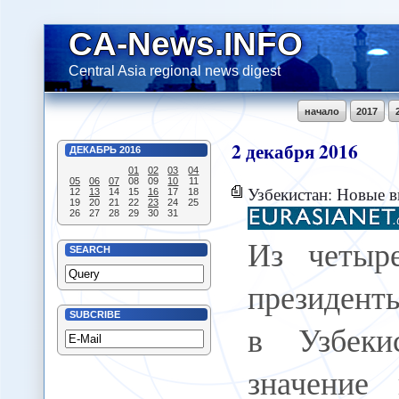
CA-News.INFO
Central Asia regional news digest
начало
2017
2
декабря
2016
ДЕКАБРЬ
2016
01
02
03
04
05
06
07
08
09
10
11
Узбекистан: Новые 
12
13
14
15
16
17
18
19
20
21
22
23
24
25
26
27
28
29
30
31
Из четыр
SEARCH
президент
SUBCRIBE
в Узбеки
значение