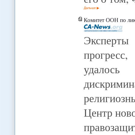
Дальше
Комитет ООН по ликвидации рас
Эксперты
прогресс
удалось
дискрими
религиоз
Центр нов
правоза