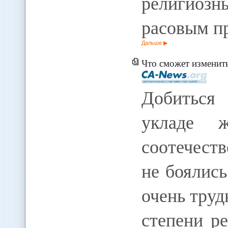
религио
расовым пр
Дальше
Что сможет изменить новы
Добиться
укладе ж
соотечеств
не боялись
очень труд
степени р