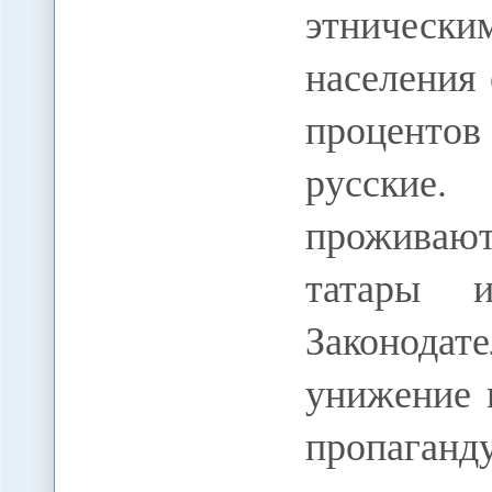
этнически
населения
процентов
русские.
проживаю
татары и
Законода
унижение 
пропаганд