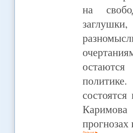
на свобо
заглушки,
разномыс
очертания
остаютс
политике
состоятся
Каримова
прогнозах
Дальше