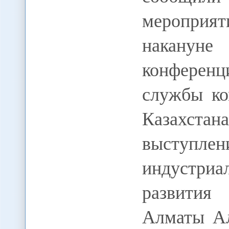
меропри
наканун
конференц
службы к
Казахста
выступлен
индустриа
развития
Алматы Ал