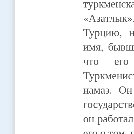
туркменс
«Азатлык
Турцию, н
имя, бывш
что его
Туркменист
намаз. Он
государств
он работал
его о том,