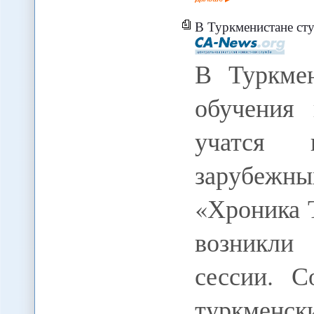
В Туркменистане студенты-з
В Туркме
обучения
учатся 
зарубежн
«Хроника 
возникли
сессии. С
туркменс