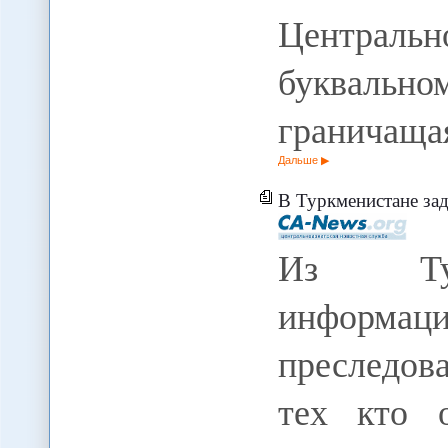
Централь
буквально
граничащ
Дальше
В Туркменистане за
Из Турк
информаци
преследов
тех кто о