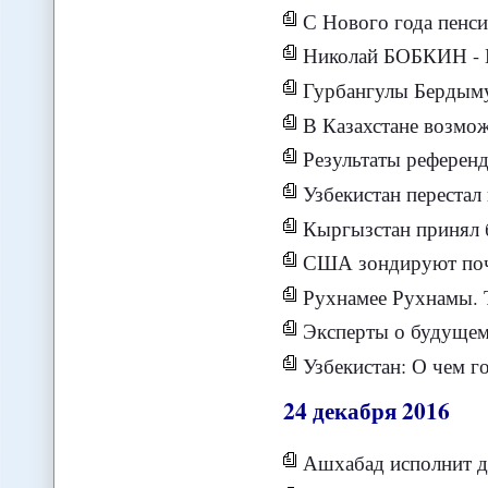
С Нового года пенсии и п
Николай БОБКИН - Ир
Гурбангулы Бердымухамед
В Казахстане возможно изменение Ко
Результаты референд
Узбекистан перестал грести п
Кыргызстан принял 
США зондируют почв
Рухнамее Рухнамы. ТуркмШк
Эксперты о будущем Цен
Узбекистан: О чем гов
24
декабря
2016
Ашхабад исполнит д