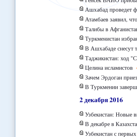
Ашхабад проведет ф
Атамбаев заявил, чт
Талибы в Афганистане заявили
Туркменистан избран
В Ашхабаде снесут 
Таджикистан: ход "
Целина исламистов
Зачем Эрдоган приез
В Туркмении заверш
2
декабря
2016
Узбекистан: Новые 
В декабре в Казахстане
Узбекистан с первых дней временного пр