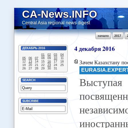
CA-News.INFO
Central Asia regional news digest
начало
2017
4
декабря
2016
ДЕКАБРЬ
2016
01
02
03
04
05
06
07
08
09
10
11
Зачем Казахстану посредни
12
13
14
15
16
17
18
19
20
21
22
23
24
25
26
27
28
29
30
31
EURASIA.EXPER
Выступая 
SEARCH
посвяще
SUBCRIBE
независи
иностран