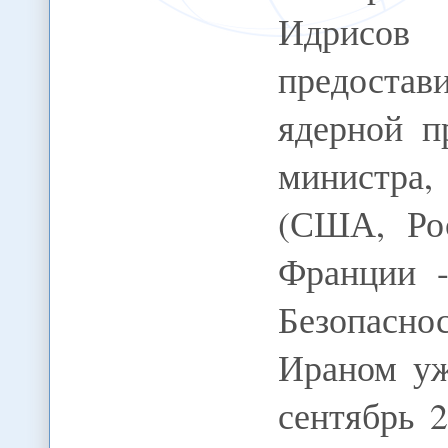
Идрисов
предостав
ядерной п
министра
(США, Рос
Франции -
Безопасн
Ираном уж
сентябрь 