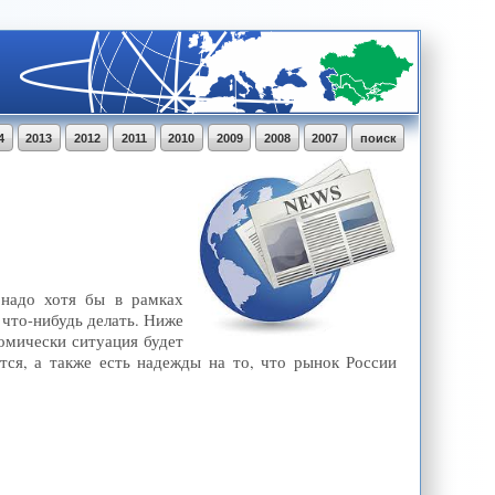
4
2013
2012
2011
2010
2009
2008
2007
поиск
 надо хотя бы в рамках
 что-нибудь делать. Ниже
омически ситуация будет
ся, а также есть надежды на то, что рынок России