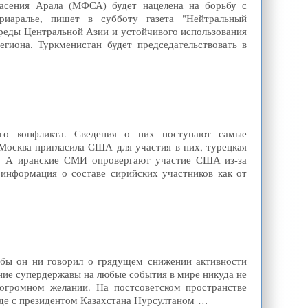
пасения Арала (МФСА) будет нацелена на борьбу с
риаралье, пишет в субботу газета "Нейтральный
реды Центральной Азии и устойчивого использования
гиона. Туркменистан будет председательствовать в
го конфликта. Сведения о них поступают самые
осква пригласила США для участия в них, турецкая
ры. А иранские СМИ опровергают участие США из-за
 информация о составе сирийских участников как от
 бы он ни говорил о грядущем снижении активности
ние супердержавы на любые события в мире никуда не
 огромном желании. На постсоветском пространстве
де с президентом Казахстана Нурсултаном …