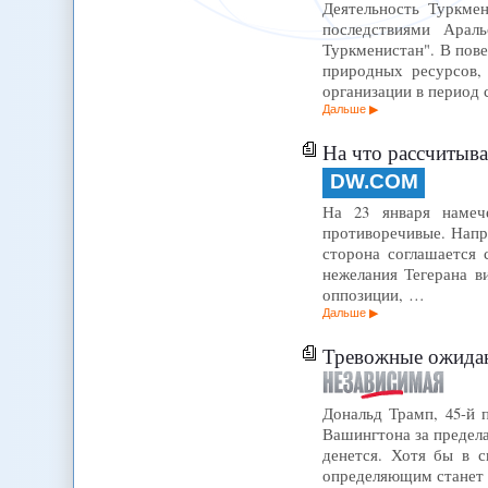
Деятельность Туркме
последствиями Арал
Туркменистан". В пов
природных ресурсов, 
организации в период 
Дальше
На что рассчитыва
DW.COM
На 23 января намеч
противоречивые. Напр
сторона соглашается
нежелания Тегерана в
оппозиции, …
Дальше
Тревожные ожидан
Дональд Трамп, 45-й 
Вашингтона за предел
денется. Хотя бы в 
определяющим станет 