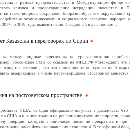
нистана в рамках председательства в Международном фонде с
ьского кризиса и предотвращение деградации экосистем в П
естке также вопросы сохранения биоразнообразия и окружающей с
содействия экономическому и социальному развитию народов ре
с 2017 по 2019 годы включительно. Созданный в девяностые …
ет Казахстан в переговорах по Сирии
ены международные переговоры по урегулированию сирийско
имер, российские СМИ со ссылкой на МИД РФ утверждают, что М
 с этим, но отмечает, что это приглашение поступило от Анка
идеть американцев в числе переговорщиков. Постоянно меняется
ия на постсоветском пространстве
президент США, сегодня официально вступает в должность. Что
ами США и о концентрации на решении внутренних вопросов, влия
силу инерции, которую в одночасье никак не прекратить и при
состояние российско-американских отношений. В телефонной бесе