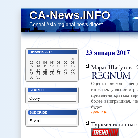
CA-News.INFO
Central Asia regional news digest
23
января
2017
ЯНВАРЬ
2017
01
02
03
04
05
06
07
08
Марат Шибутов - 2
09
10
11
12
13
14
15
16
17
18
19
20
21
22
23
24
25
26
27
28
29
30
31
Оценка рисков - вещ
интеллектуальной игры
SEARCH
приведена краткая вер
более выигрышная, че
будет …
Дальше
SUBCRIBE
Туркменистан наце