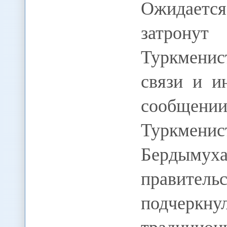
Ожидается,
затрону
Туркменис
связи и и
сообщени
Туркме
Бердыму
правите
подчерк
традицион