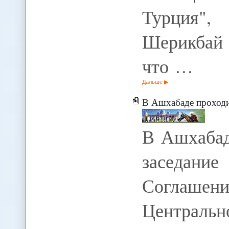
Турция",
Шерикбай
что …
Дальше
В Ашхабаде проходи
В Ашхабад
заседан
Соглашен
Централ