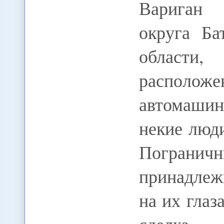
Вариган 
округа Ба
области
расположен
автомашин
некие люд
Пограничн
принадлеж
на их глаз