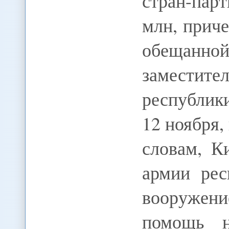
стран-пар
млн, прич
обещанной
замести
республик
12 ноября,
словам, К
армии рес
вооружен
помощь 