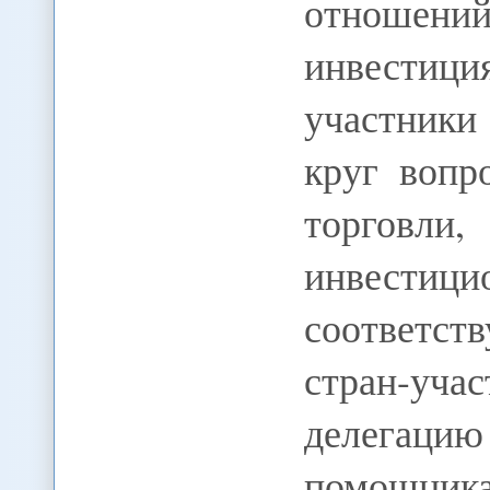
отношени
инвестици
участник
круг вопр
торговл
инвест
соответст
стран-у
делегаци
помощник