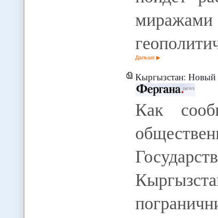
миража
геополити
Дальше
Кыргызстан: Новый 
Как сооб
общес
Государст
Кыргызст
пограничн