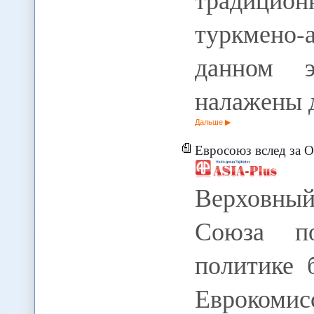
туркмено-
данном 
налажены 
Дальше
Евросоюз вслед за ОБСЕ и Го
Верховный
Союза п
политике 
Еврокомис