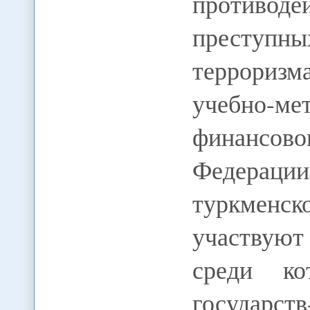
противо
преступны
террориз
учебно-
финансово
Федерации
туркмен
участвуют 
среди ко
государст