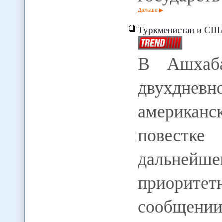
Дальше
Туркменистан и США
В Ашхаба
двухднев
американ
повестк
дальнейше
приоритет
сообщени