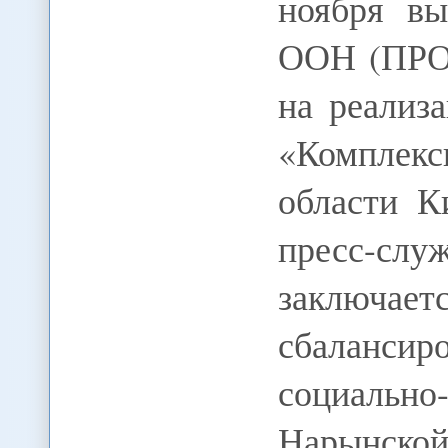
ноября вы
ООН (ПРО
на реализ
«Комплек
области К
пресс-сл
заключает
сбаланс
социальн
Нарынск