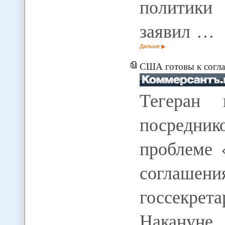
политик
заявил …
Дальше
США готовы к согл
Тегеран 
посредни
проблеме 
соглаше
госсекр
Накануне