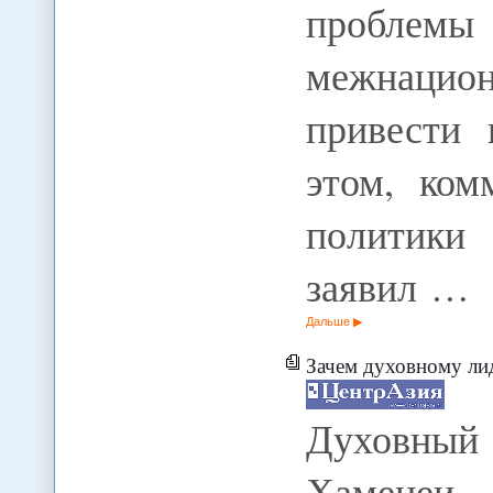
проблемы
межнацио
привести 
этом, ком
политик
заявил …
Дальше
Зачем духовному лид
Духовный
Хаменеи 