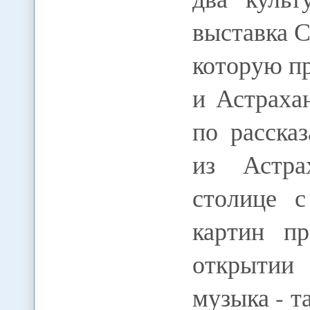
выставка С
которую п
и Астраха
по расска
из Астра
столице 
картин п
открытии
музыка - т