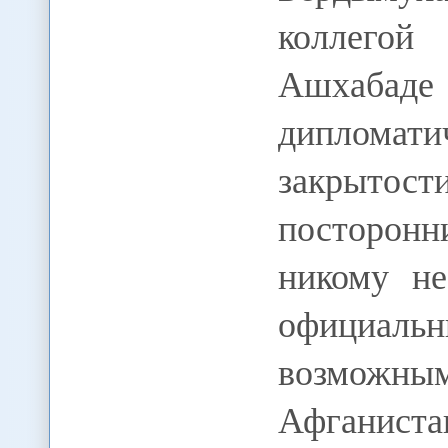
коллего
Ашхабаде
дипломати
закрыто
посторонн
никому не
официаль
возможн
Афганист