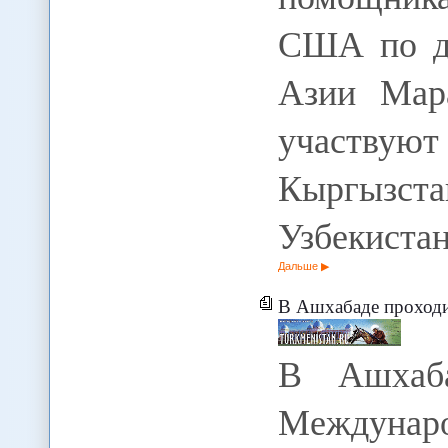
США по д
Азии Мар
участвую
Кыргызс
Узбекиста
Дальше
В Ашхабаде проходит меж
В Ашхаба
Междун