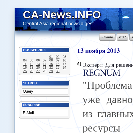
CA-News.INFO
Central Asia regional news digest
начало
2017
13
ноября
2013
НОЯБРЬ
2013
01
02
03
04
05
06
07
08
09
10
Эксперт: Для решения проблем 
11
12
13
14
15
16
17
18
19
20
21
22
23
24
25
26
27
28
29
30
"Проблема
SEARCH
уже давно
SUBCRIBE
из главны
ресурсы