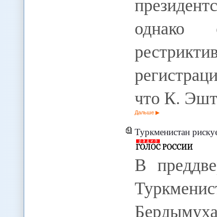
президент
однако о
рестрикт
регистрац
что К. Эш
Дальше
Туркменистан рискуе
В преддве
Туркме
Бердымух