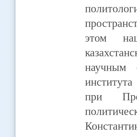
политол
пространс
этом на
казахста
научным с
института
при Пре
политич
Конста