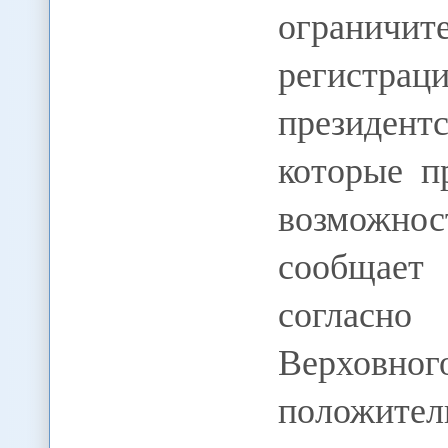
огранич
регистрац
президент
которые п
возможно
сообщает 
согласно 
Верховног
положите