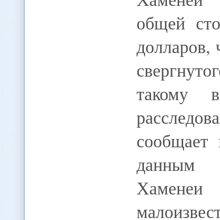
общей ст
долларов, 
свергнутог
такому 
расследо
сообщает 
данным а
Хамене
малоизвес