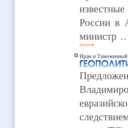
известные
России в 
министр 
Дальше
Иран и Таможенны
Предло
Владим
евразийс
следствие