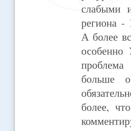
слабыми и
региона -
А более в
особенно 
проблема
больше о
обязатель
более, чт
коммент