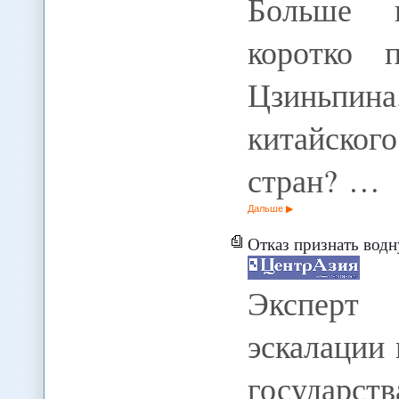
Больше к
коротко 
Цзиньпин
китайско
стран? …
Дальше
Отказ признать вод
Эксперт 
эскалации
государств