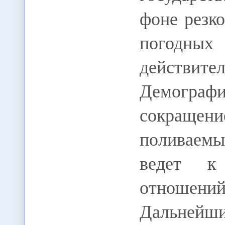
фоне резк
погодны
действ
Демограф
сокращени
поливаемы
ведет к
отношени
Дальнейш