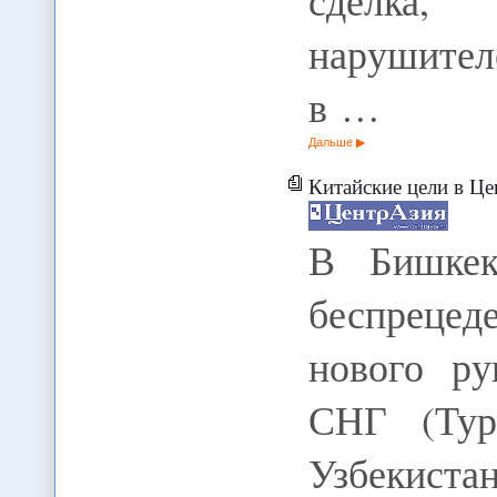
сделка,
нарушителе
в …
Дальше
Китайские цели в Ц
В Бишкек
беспрецед
нового ру
СНГ (Турк
Узбекист