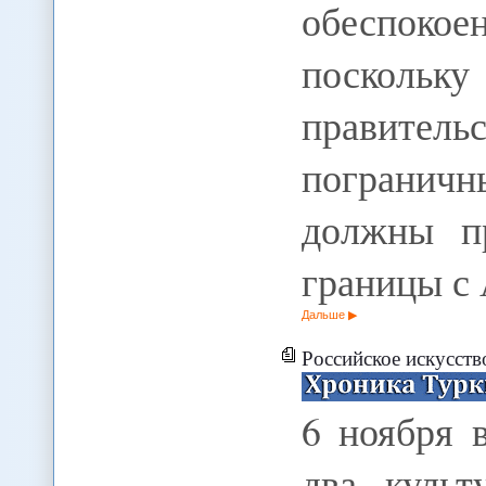
обеспоко
посколь
правитель
пограничн
должны п
границы с
Дальше
Российское искусств
6 ноября 
два культ