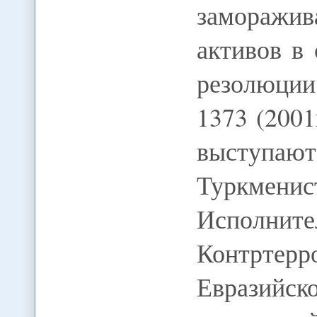
заморажи
активов в
резолюции
1373 (2001
выступаю
Туркме
Исполни
Контртерр
Евраз