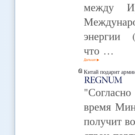
между Ир
Междунаро
энергии 
что …
Дальше
Китай подарит армии К
"Согласн
время Мин
получит в