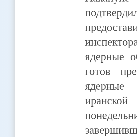
подтвер
предост
инспекто
ядерные о
готов пр
ядерные 
иранско
понедел
завершивш