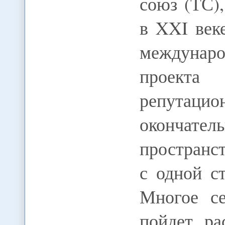
союз (ТС)
в XXI век
междунар
проект
репутац
окончател
простран
с одной с
Многое се
пойдет ра