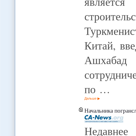
является
строит
Туркменис
Китай, вве
Ашхабад
сотруднич
по …
Дальше
Начальника погранслужбы 
Недавнее