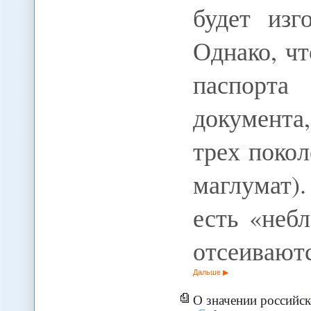
будет изг
Однако, ч
паспорт
документа,
трех покол
маглумат)
есть «неб
отсеиваютс
Дальше
О значении российск