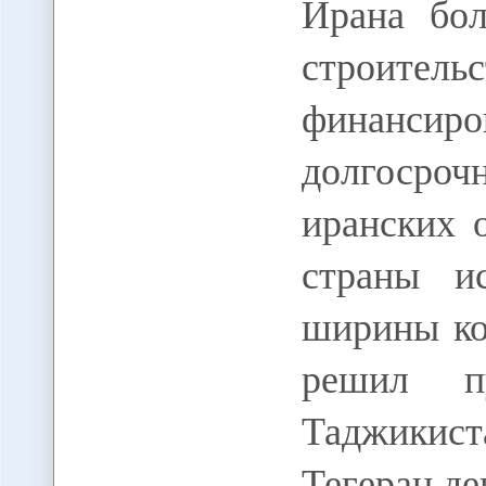
Ирана бо
строител
финанс
долгосроч
иранских 
страны и
ширины ко
решил п
Таджикис
Тегеран де