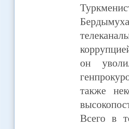
Туркме
Бердымуха
телекан
коррупцией
он уволи
генпрокур
также не
высокопос
Всего в т