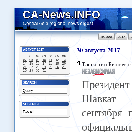
CA-News.INFO
Central Asia regional news digest
начало
2017
30
августа
2017
АВГУСТ
2017
01
02
03
04
05
06
07
08
09
10
11
12
13
Ташкент и Бишкек го
14
15
16
17
18
19
20
21
22
23
24
25
26
27
28
29
30
31
Президен
SEARCH
Шавкат
SUBCRIBE
сентября 
официаль