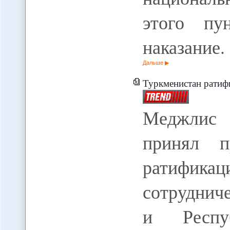
этого пу
наказание.
Дальше
Туркменистан ратиф
Меджлис 
принял п
ратификац
сотруднич
и Респу