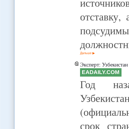
источник
отставку,
подсудимы
должностн
Дальше
Эксперт: Узбекистан
EADAILY.COM
Год наз
Узбеки
(официаль
срок стра