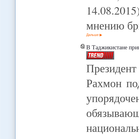
14.08.20
мнению бр
Дальше
В Таджикистане прин
Президен
Рахмон по
упорядоч
обязыва
националь