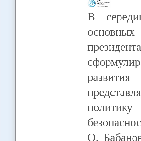
В середи
основны
президент
сформул
развития
представл
политику
безопасно
О. Бабано