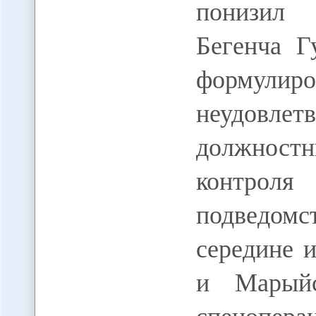
понизил 
Бегенча Г
форм
неудовле
должностн
контрол
подведо
середине 
и Марыйс
спецопер