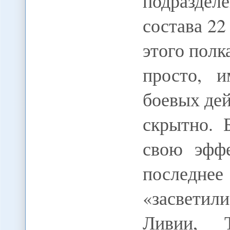
подразде
состава 2
этого полк
просто, и
боевых дей
скрытно. 
свою эффе
послед
«засветил
Ливии, 