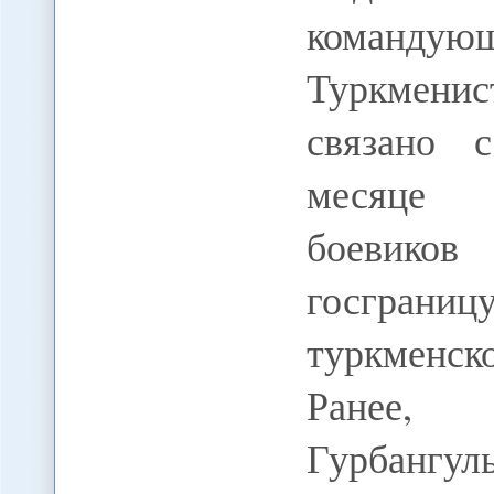
командующ
Туркмени
связано 
месяце 
боевико
госграни
туркменск
Ранее, п
Гурбангул