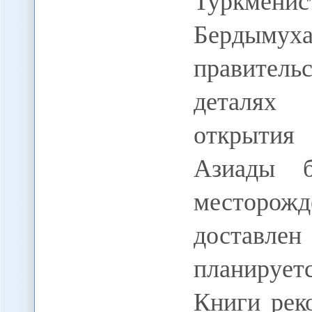
Туркме
Бердыму
правитель
деталях 
открытия
Азиады б
месторо
доставлен
планирует
Книги рек