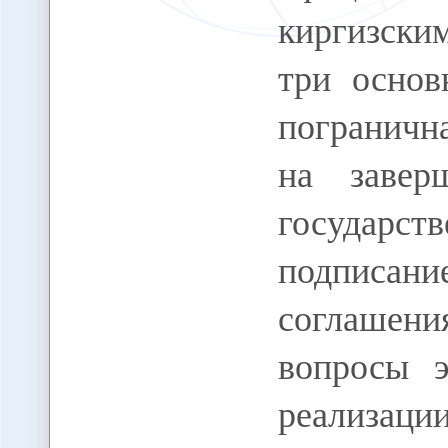
киргизски
три основ
пограничн
на завер
государст
подписан
соглашения
вопросы э
реализац