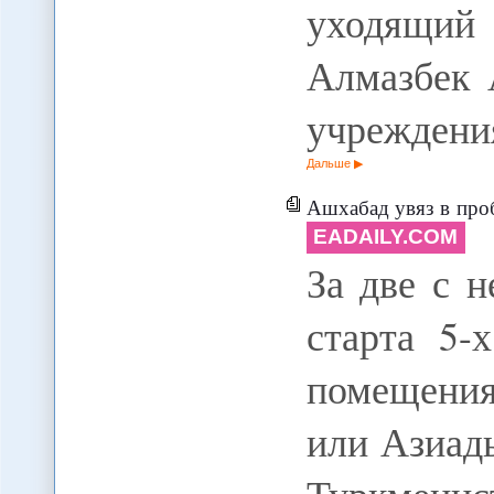
уходящий
Алмазбек 
учрежден
Дальше
Ашхабад увяз в проб
EADAILY.COM
За две с 
старта 5-
помещени
или Азиад