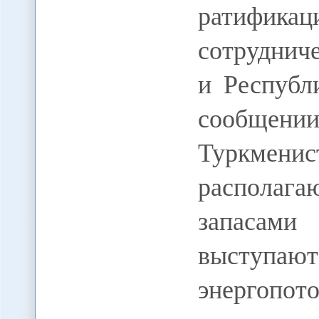
ратификац
сотруднич
и Республ
сообщении
Туркменис
распола
запасами
выступа
энергопо