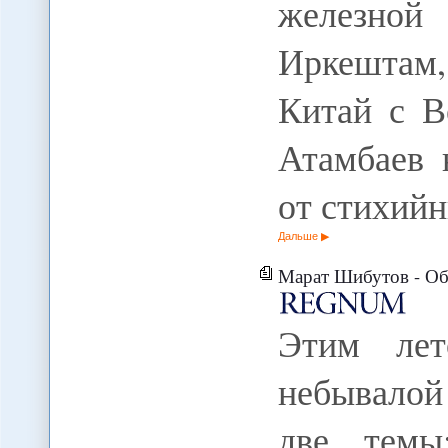
железно
Иркештам,
Китай с В
Атамбаев 
от стихий
Дальше
Марат Шибутов - Обзор ка
Этим лет
небывалой
две темы