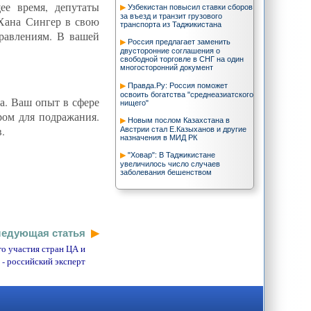
ее время, депутаты
Узбекистан повысил ставки сборов
за въезд и транзит грузового
 Хана Сингер в свою
транспорта из Таджикистана
правлениям. В вашей
Россия предлагает заменить
двусторонние соглашения о
свободной торговле в СНГ на один
многосторонний документ
Правда.Ру: Россия поможет
освоить богатства "среднеазиатского
на. Ваш опыт в сфере
нищего"
ром для подражания.
Новым послом Казахстана в
.
Австрии стал Е.Казыханов и другие
назначения в МИД РК
"Ховар": В Таджикистане
увеличилось число случаев
заболевания бешенством
Год тревоги нашей
Журналисты Туркменистана
знакомятся с международным
гуманитарным правом
едующая статья
М.Азаматов: Адайцы - лучшие
о участия стран ЦА и
воины и самое достойное племя
- российский эксперт
казахов
Смешанные чувства
ЮНИСЕФ: Казахстанская модель
защиты детей - образец для