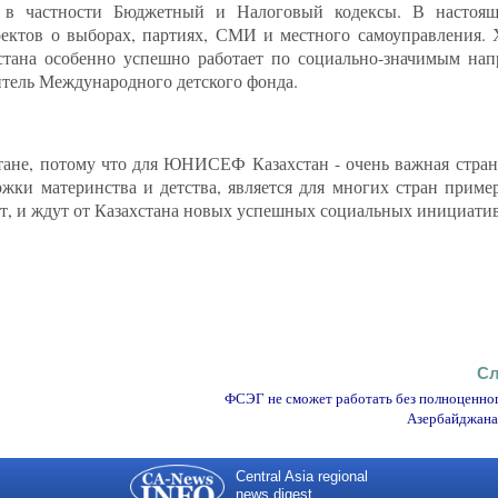
, в частности Бюджетный и Налоговый кодексы. В настоящ
оектов о выборах, партиях, СМИ и местного самоуправления.
хстана особенно успешно работает по социально-значимым на
авитель Международного детского фонда.
хстане, потому что для ЮНИСЕФ Казахстан - очень важная стра
ржки материнства и детства, является для многих стран приме
т, и ждут от Казахстана новых успешных социальных инициатив
Сл
ФСЭГ не сможет работать без полноценног
Азербайджана 
Central Asia regional
news digest