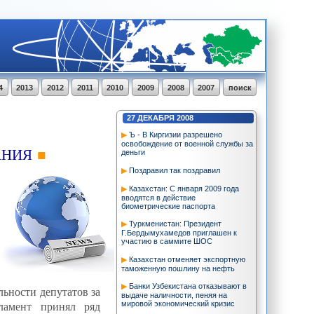
4
2013
2012
2011
2010
2009
2008
2007
поиск
27
ДЕКАБРЯ
2008
Ъ - В Киргизии разрешено
освобождение от военной службы за
АНИЯ
деньги
Поздравил так поздравил
Казахстан: С января 2009 года
вводятся в действие
биометрические паспорта
Туркменистан: Президент
Г.Бердымухамедов приглашен к
участию в саммите ШОС
Казахстан отменяет экспортную
таможенную пошлину на нефть
Банки Узбекистана отказывают в
льности депутатов за
выдаче наличности, пеняя на
ламент принял ряд
мировой экономический кризис