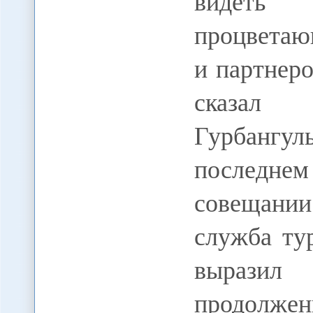
видеть 
процветаю
и партнеро
сказал п
Гурбанг
последн
совещании.
служба ту
выразил 
продолжен