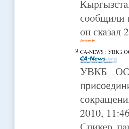
Кыргызс
сообщили 
он сказал 
Дальше
CA-NEWS : УВКБ ООН предлаг
УВКБ ООН
присоед
сокращени
2010, 11:
Спикер па