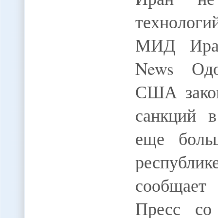
технологи
МИД Иран
News Одо
США закон
санкций 
еще боль
республике
сообщает 
Пресс со