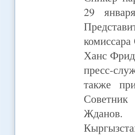
29 январ
Представи
комиссара
Ханс Фрид
пресс-слу
также пр
Советник
Жданов. 
Кыргызс