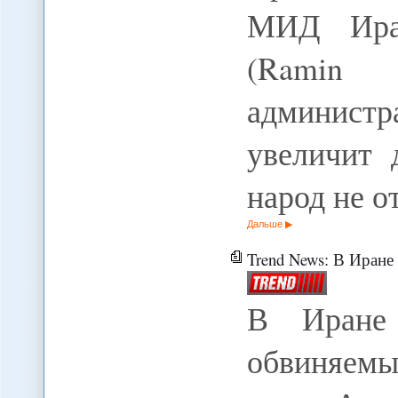
МИД Иран
(Ramin 
администр
увеличит 
народ не о
Дальше
Trend News: В Иране арест
В Иране 
обвиняемы