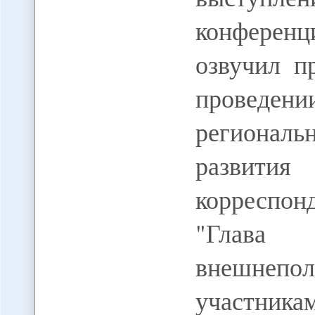
конференц
озвучил п
провед
региональ
развития
корреспо
"Гла
внешнепол
участника