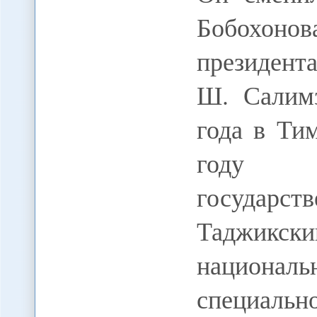
Бобохоно
президент
Ш. Салимз
года в Ти
году о
государс
Таджикс
национа
специаль