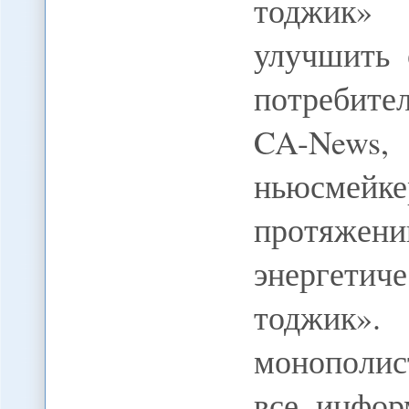
тоджик» 
улучшить 
потребите
CA-New
ньюсмейк
протяжен
энергет
тоджик»
монополис
все инфор