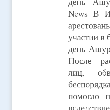
день Ашур
News В И
арестова
участии в 
день Ашур
После ра
лиц, об
беспорядк
помогло 
вследстви