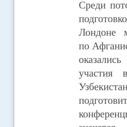
Среди пот
подготовк
Лондоне 
по Афгани
оказалис
участия 
Узбеки
подгото
конференц