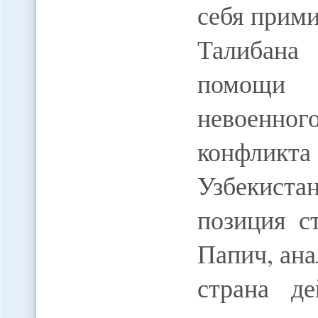
себя прим
Талибана
помощи 
невоенно
конфликт
Узбекист
позиция с
Папич, ана
страна де