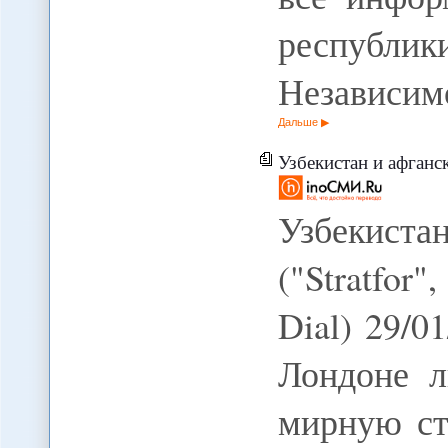
республик
Независим
Дальше
Узбекистан и афган
Узбекист
("Stratfo
Dial) 29/
Лондоне л
мирную ст