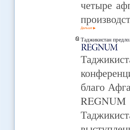
четыре аф
производс
Дальше
Таджикистан предложил пров
Таджикис
конферен
благо Афга
REGNUM М
Таджикист
выступл