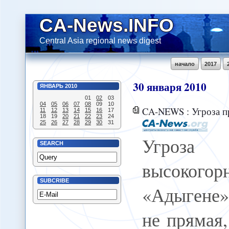
CA-News.INFO
Central Asia regional news digest
начало
2017
30
января
2010
ЯНВАРЬ
2010
01
02
03
04
05
06
07
08
09
10
CA-NEWS : Угроза прорыва высокогорного озера
11
12
13
14
15
16
17
18
19
20
21
22
23
24
25
26
27
28
29
30
31
Угроз
SEARCH
высоког
SUBCRIBE
«Адыгене»
не прямая