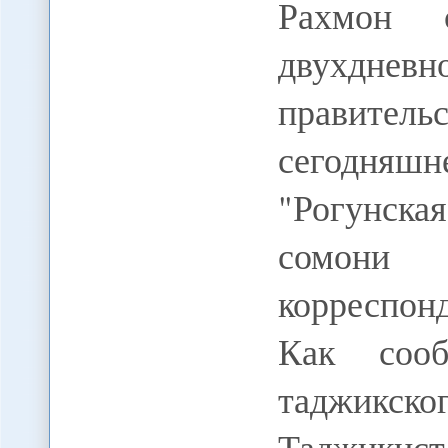
Рахмон 
двухднев
правительс
сегодняш
"Рогунск
сомони 
корреспо
Как сооб
таджикско
Таджикист