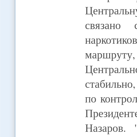
Централь
связано
наркотиков
маршруту
Централ
стабильно,
по контро
Президен
Назаров. 