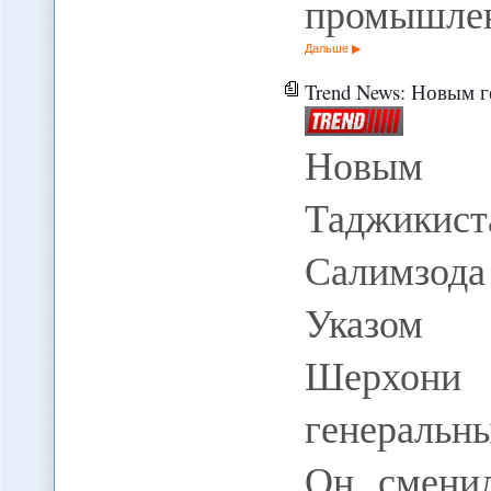
промышлен
Дальше
Trend News: Новым гене
Новым г
Таджики
Салимзода 
Указом п
Шерхони
генеральн
Он смени