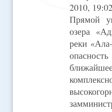
2010, 19:
Прямой у
озера «Ад
реки «Ала
опасность
ближайше
комплекс
высоког
замминис