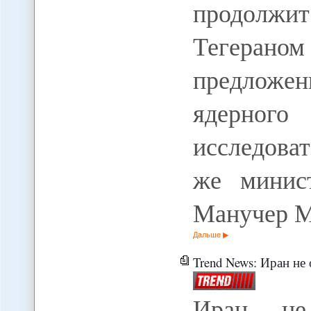
продолжи
Тегера
предложен
ядерного
исследоват
же минис
Манучер М
Дальше
Trend News: Иран не отка
Иран не