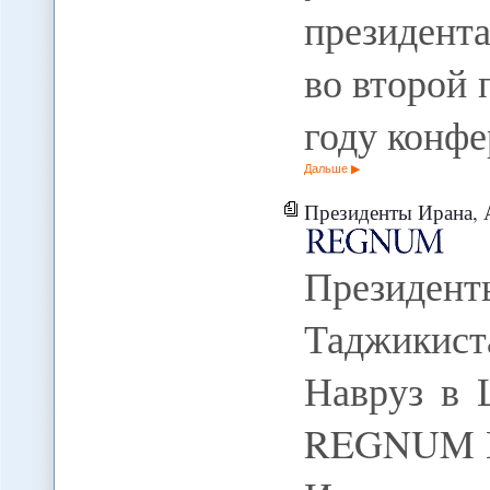
президент
во второй 
году конф
Дальше
Президенты Ирана, Афганист
Президен
Таджикис
Навруз в 
REGNUM П