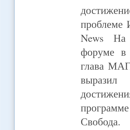
достижен
проблеме И
News На 
форуме в
глава МА
выразил
достижен
программе
Свобода.