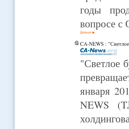
годы про
вопросе с
Дальше
CA-NEWS : "Светлое буд
"Светлое 
превращае
января 20
NEWS (TJ
холдингов