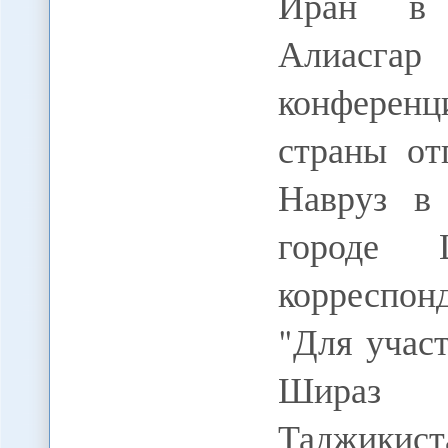
Иран в 
Алиасгар
конференц
страны от
Навруз в
городе 
корреспо
"Для учас
Шираз 
Таджикист