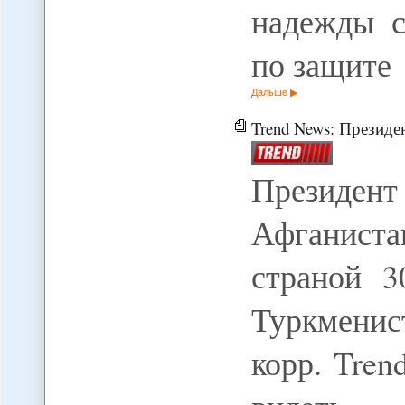
надежды 
по защите
Дальше
Trend News: Президент Тур
Президент
Афганист
страной 3
Туркменис
корр. Tre