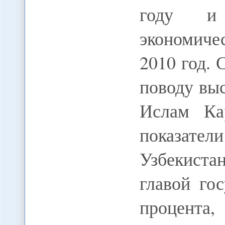
году и 
экономичес
2010 год.
поводу вы
Ислам Ка
показат
Узбекиста
главой го
процент