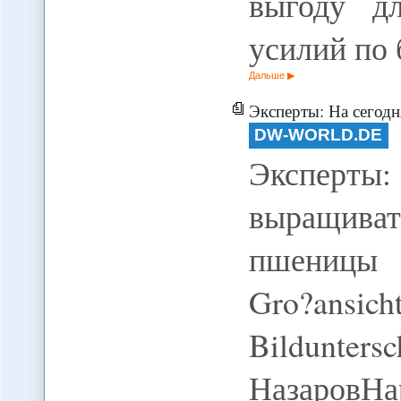
выгоду д
усилий по
Дальше
Эксперты: На сегодняшний 
DW-WORLD.DE
Эксперт
выращиват
пшеницы 2
Gro?ansi
Bildun
Назаро