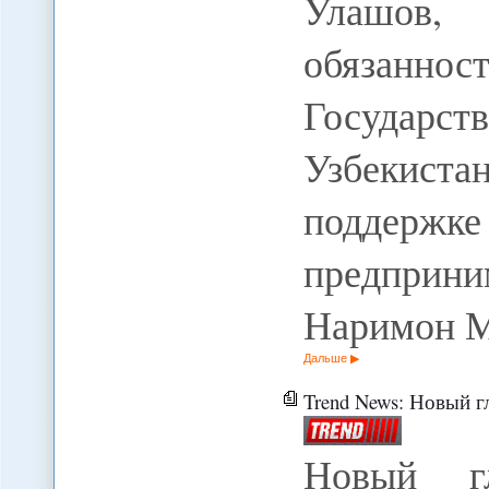
Улашов, 
обязан
Государст
Узбекист
поддер
предприни
Наримон 
Дальше
Trend News: Новый глава 
Новый г