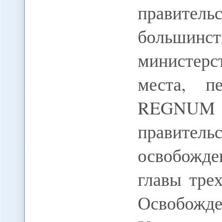
правител
больши
министерс
места, п
REGNUM 
правитель
освобожд
главы тре
Освобожд