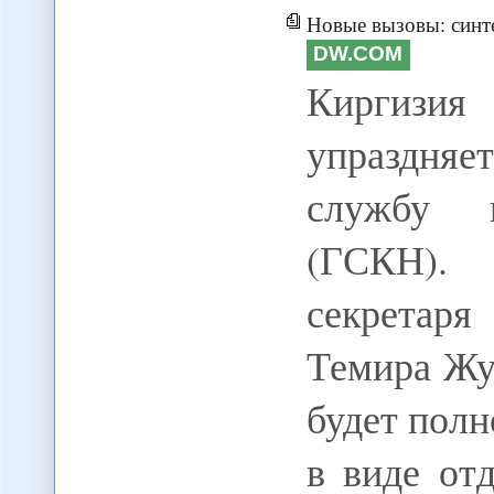
Новые вызовы: синтетическая крыша над героино
DW.COM
Киргизия
упраздняе
службу 
(ГСКН). 
секретаря
Темира Жу
будет пол
в виде от