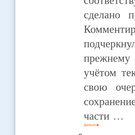
сделано 
Комменти
подчеркну
прежнему
учётом те
свою оче
сохранен
части …
Дальше