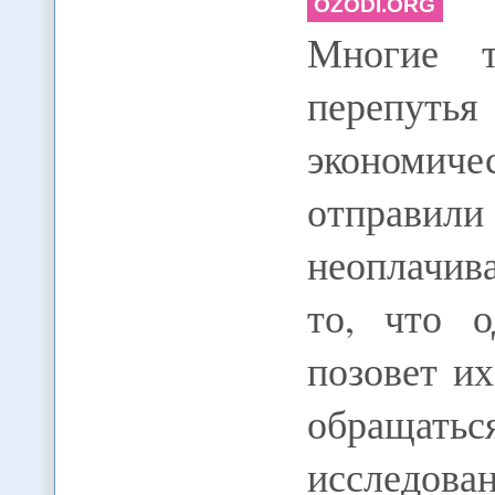
OZODI.ORG
Многие т
перепуть
экономиче
отправи
неоплачив
то, что о
позовет и
обращатьс
исследова