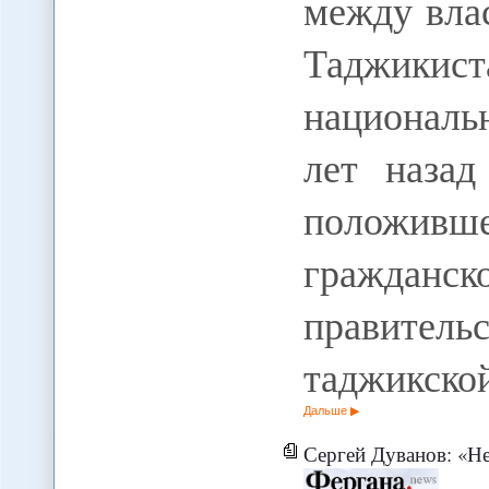
между вла
Таджики
национальн
лет наза
положив
гражданск
правитель
таджикско
Дальше
Сергей Дуванов: «Нева