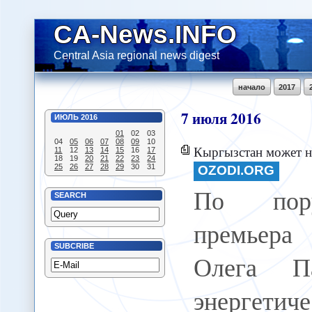
CA-News.INFO
Central Asia regional news digest
начало
2017
7
июля
2016
ИЮЛЬ
2016
01
02
03
04
05
06
07
08
09
10
Кыргызстан может начать и
11
12
13
14
15
16
17
18
19
20
21
22
23
24
25
26
27
28
29
30
31
OZODI.ORG
По пор
SEARCH
премьер
SUBCRIBE
Олега Па
энергетич