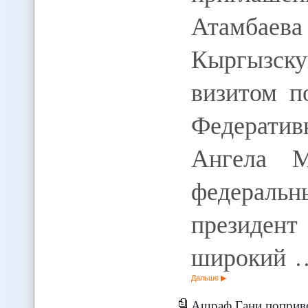
Атамбаев
Кыргызску
визитом п
Федерати
Ангела М
федеральн
президент
широкий 
Дальше
Ашраф Гани поприветство