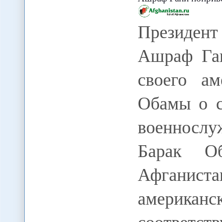
Президен
Ашраф Ган
своего ам
Обамы о с
военнослу
Барак О
Афганиста
американс
соответс