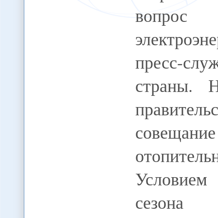
вопрос и
электроэн
пресс-сл
страны. 
правитель
совеща
отопитель
Условием
сезона 