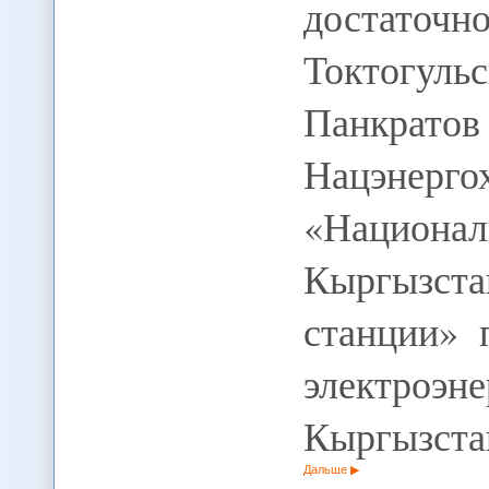
достато
Токтогул
Панкрато
Нацэн
«Национа
Кыргызст
станции» 
электроэ
Кыргызст
Дальше