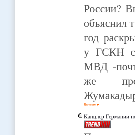
России? В
объяснил т
год раскр
у ГСКН со
МВД -почт
же про
Жумакадыр
Дальше
Канцлер Германии п