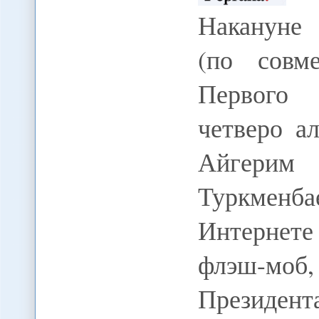
Накануне
(по совм
Первого 
четверо а
Айгерим
Туркменб
Интернете
флэш-моб,
Президент