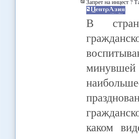
Запрет на инцест ? 
В стран
гражданск
воспиты
минувшей 
наибольш
празднов
гражданск
каком вид