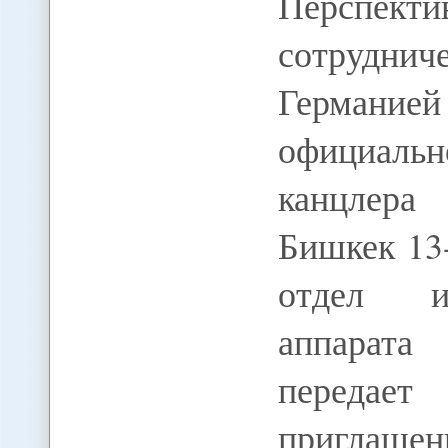
Перспекти
сотруднич
Германией
официаль
канцлер
Бишкек 13
отдел и
аппарата
переда
приглаше