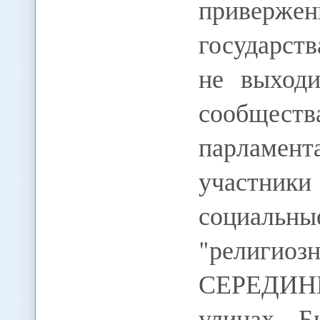
приверже
государст
не выходи
сообществ
парламент
участни
социальн
"религи
СЕРЕДИН
улицах Б