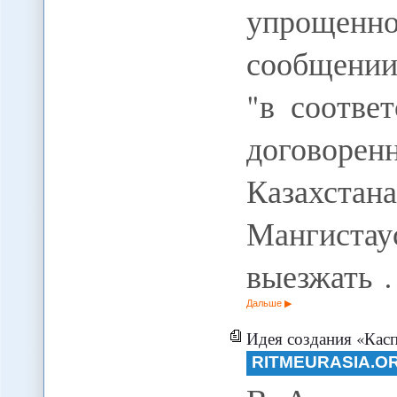
упрощенн
сообщении
"в соотве
договор
Казахстан
Мангистаус
выезжать
Дальше
Идея создания «Касп
RITMEURASIA.O