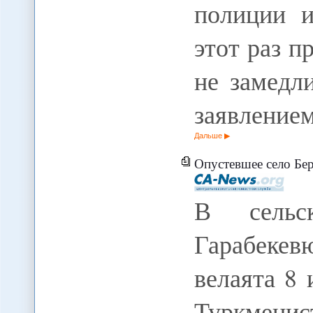
полиции и
этот раз п
не замедл
заявление
Дальше
Опустевшее село Беркар
В сельс
Гарабекев
велаята 8
Туркме