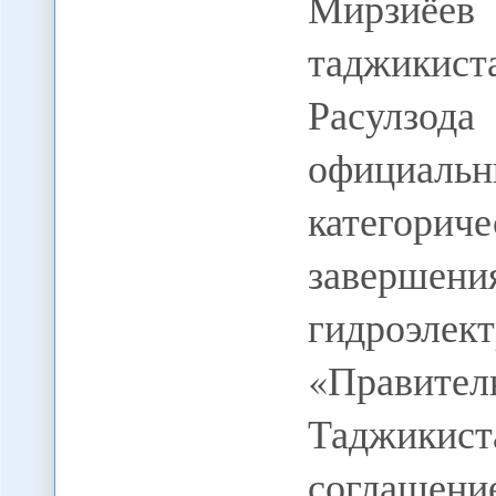
Мирзиёев
таджикис
Расулзо
официа
категор
завершени
гидроэле
«Прави
Таджикис
соглашен