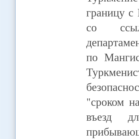
границу с
со ссыл
департаме
по Мангис
Туркме
безопаснос
"сроком н
въезд дл
прибыва