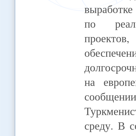
выработке
по реали
проекто
обеспе
долгосроч
на европе
сообщени
Туркмени
среду. В 