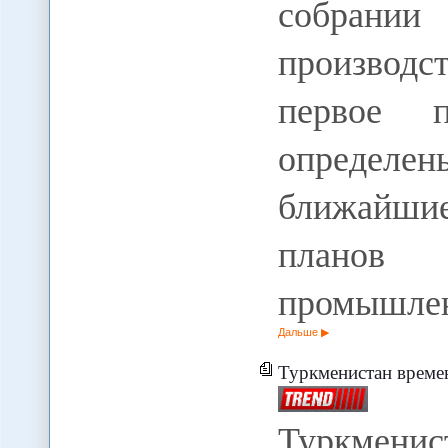
собрани
производ
первое п
определе
ближайшие
планов 
промышле
Дальше
Туркменистан време
Туркмени