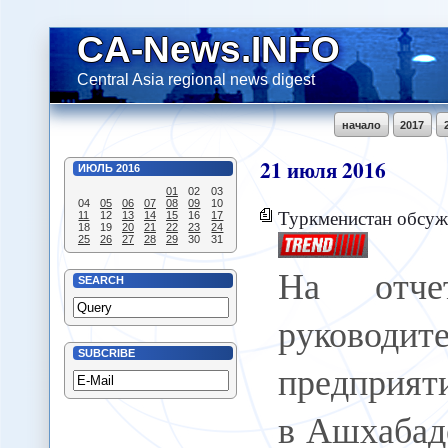
CA-News.INFO
Central Asia regional news digest
начало
2017
21
июля
2016
ИЮЛЬ
2016
01
02
03
04
05
06
07
08
09
10
Туркменистан обсуждает проек
11
12
13
14
15
16
17
18
19
20
21
22
23
24
25
26
27
28
29
30
31
На отче
SEARCH
руководит
SUBCRIBE
предприят
в Ашхабад