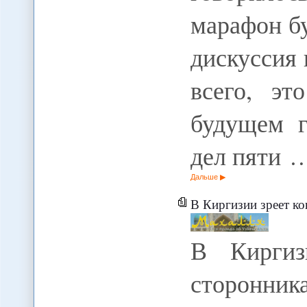
марафон бу
дискуссия 
всего, эт
будущем г
дел пяти 
Дальше
В Киргизии зреет к
В Киргиз
сторонник