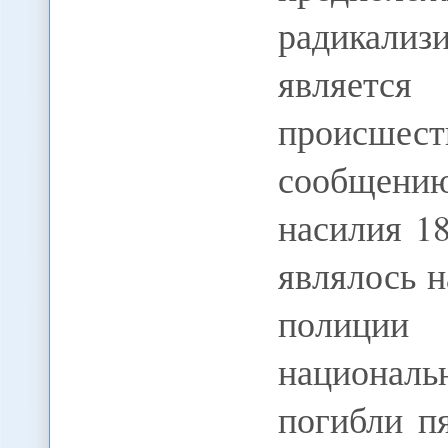
радикали
являет
происшес
сообщен
насилия 1
являлось н
полиции 
национал
погибли п