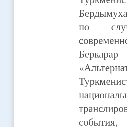
Бердымуха
по слу
современн
Беркар
«Альте
Туркмен
национ
транслир
события,