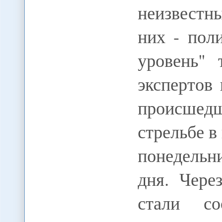
неизвестны
них - пол
уровень" 
экспертов
происшед
стрельбе в
понедельн
дня. Чере
стали со