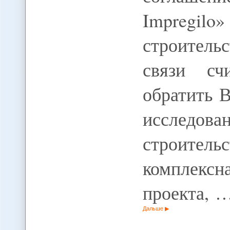
Impregilo
строитель
связи сч
обратить 
исслед
строитель
комплексн
проекта, 
Дальше