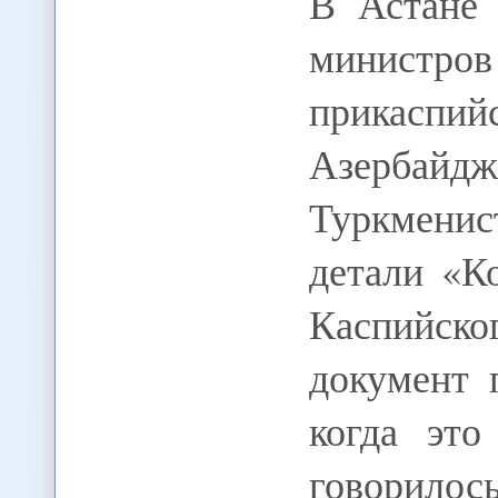
В Астане 
министро
прикасп
Азербайд
Туркмени
детали «К
Каспийско
документ 
когда это
говорилос