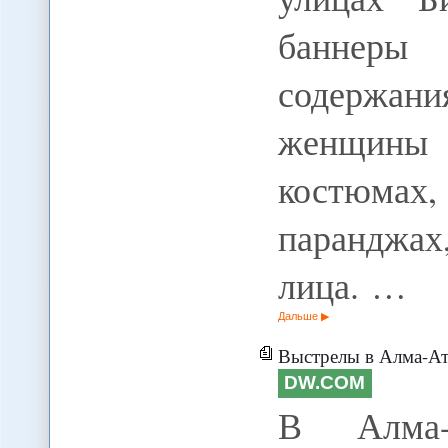
баннеры
содержа
женщины 
костюмах
паранджах
лица. …
Дальше
Выстрелы в Алма-Ате
DW.COM
В Алма-