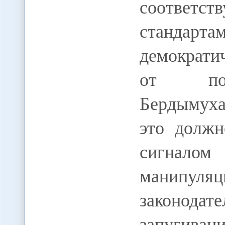
соответс
стандарт
демократи
от позд
Бердымуха
это должн
сигналом
манипу
законода
запугива