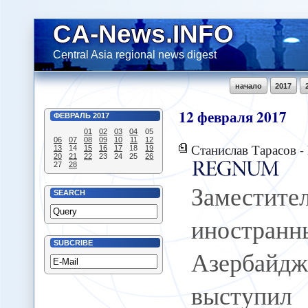
CA-News.INFO
Central Asia regional news digest
начало
2017
12
февраля
2017
ФЕВРАЛЬ
2017
01
02
03
04
05
06
07
08
09
10
11
12
Станислав Тарасов - Почему
13
14
15
16
17
18
19
20
21
22
23
24
25
26
27
28
Замести
SEARCH
иност
SUBCRIBE
Азербайд
выступил