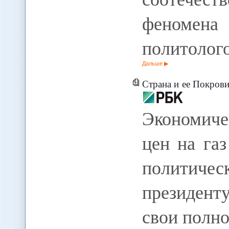
феном
политолог
Дальше
Страна и ее Покровит
Экономиче
цен на га
политичес
президен
свои полн