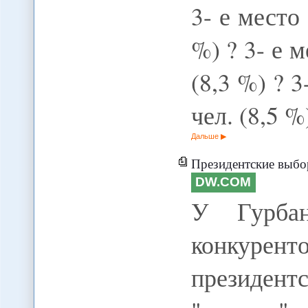
3- е место 
%) ? 3- е м
(8,3 %) ? 3
чел. (8,5 %
Дальше
Президентские выбор
DW.COM
У Гурбан
конкуре
президент