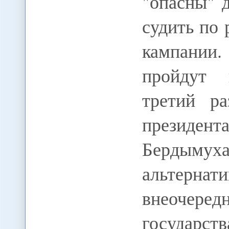
"опасны" 
судить по
кампании
пройдут 
третий ра
президент
Бердымух
альтерна
внеочер
государст