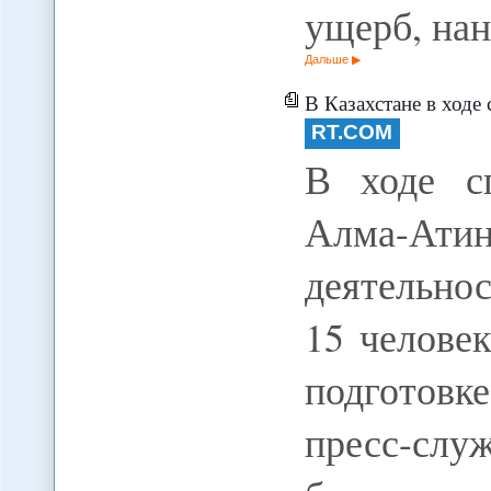
ущерб, на
Дальше
В Казахстане в ходе сп
RT.COM
В ходе с
Алма-Атин
деятельно
15 челове
подготовк
пресс-слу