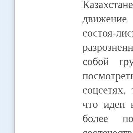
Казахстане
движение 
состоя-ли
разрозне
собой гр
посмотрет
соцсетях,
что идеи 
более п
соотечест