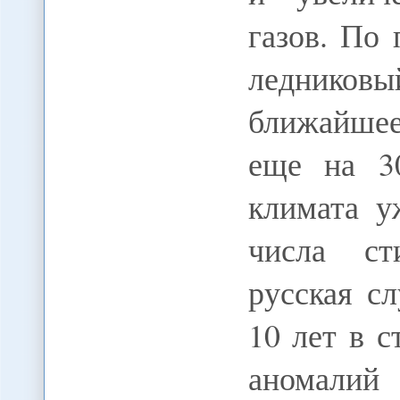
газов. По
леднико
ближайше
еще на 3
климата у
числа ст
русская с
10 лет в с
аномалий