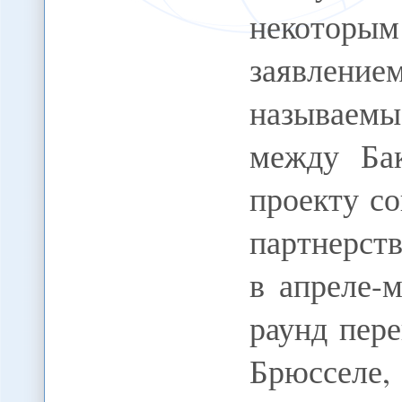
некотор
заявлением
называемы
между Ба
проекту с
партнерст
в апреле-
раунд пер
Брюсселе,