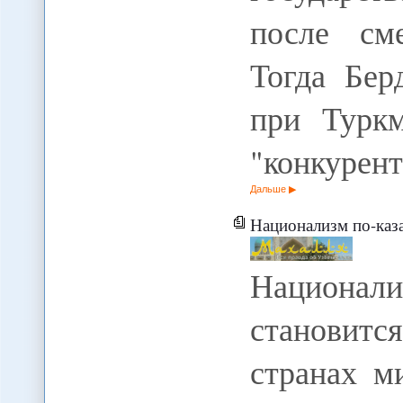
после см
Тогда Бер
при Турк
"конкурент
Дальше
Национализм по-каза
Национал
становитс
странах м