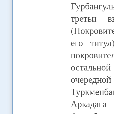
Гурбангул
третьи 
(Покровит
его титул
покровит
остально
очередн
Туркмен
Аркадага