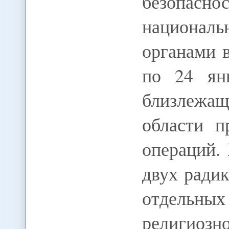
безопасно
националь
органами 
по 24 ян
близлежа
области п
операций.
двух ради
отдельных
религиозн