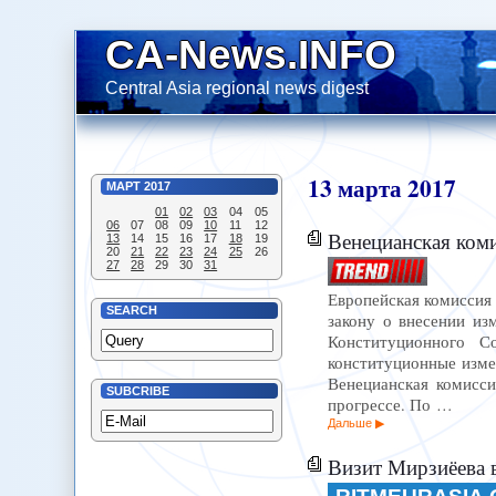
CA-News.INFO
Central Asia regional news digest
13
марта
2017
МАРТ
2017
01
02
03
04
05
06
07
08
09
10
11
12
Венецианская ком
13
14
15
16
17
18
19
20
21
22
23
24
25
26
27
28
29
30
31
Европейская комиссия 
SEARCH
закону о внесении из
Конституционного С
конституционные измен
Венецианская комисси
SUBCRIBE
прогрессе. По …
Дальше
Визит Мирзиёева 