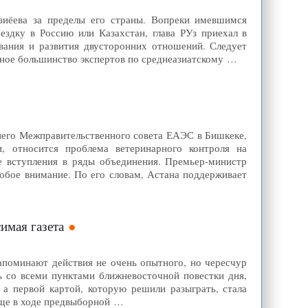
зиёева за пределы его страны. Вопреки имевшимся
ездку в Россию или Казахстан, глава РУз приехал в
ивания и развития двусторонних отношений. Следует
ютное большинство экспертов по среднеазиатскому …
него Межправительственного совета ЕАЭС в Бишкеке,
, относится проблема ветеринарного контроля на
е вступления в ряды объединения. Премьер-министр
обое внимание. По его словам, Астана поддерживает
имая газета
оминают действия не очень опытного, но чересчур
ь со всеми пунктами ближневосточной повестки дня,
а первой картой, которую решили разыграть, стала
еще в ходе предвыборной …