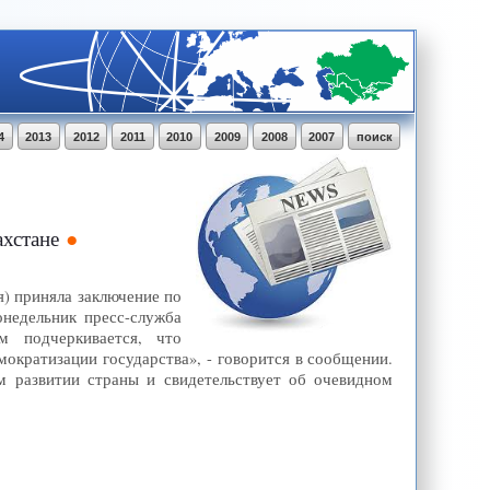
4
2013
2012
2011
2010
2009
2008
2007
поиск
ахстане
) приняла заключение по
онедельник пресс-служба
м подчеркивается, что
ократизации государства», - говорится в сообщении.
м развитии страны и свидетельствует об очевидном