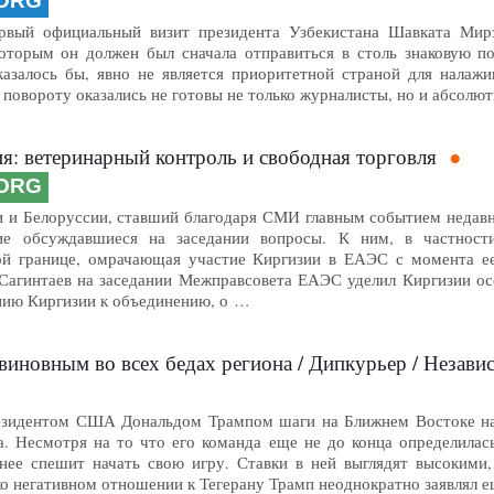
.ORG
ервый официальный визит президента Узбекистана Шавката Мир
которым он должен был сначала отправиться в столь знаковую по
казалось бы, явно не является приоритетной страной для налаж
у повороту оказались не готовы не только журналисты, но и абсол
я: ветеринарный контроль и свободная торговля
.ORG
и и Белоруссии, ставший благодаря СМИ главным событием недав
ие обсуждавшиеся на заседании вопросы. К ним, в частности
кой границе, омрачающая участие Киргизии в ЕАЭС с момента е
Сагинтаев на заседании Межправсовета ЕАЭС уделил Киргизии ос
нию Киргизии к объединению, о …
виновным во всех бедах региона / Дипкурьер / Независ
зидентом США Дональдом Трампом шаги на Ближнем Востоке нап
а. Несмотря на то что его команда еще не до конца определилас
ее спешит начать свою игру. Ставки в ней выглядят высокими, 
ко негативном отношении к Тегерану Трамп неоднократно заявлял 