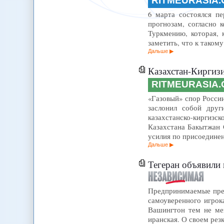
RITMEURASIA
6 марта состоялся п
прогнозам, согласно 
Туркмению, которая, 
заметить, что к таком
Дальше
Казахстан-Киргизи
RITMEURASIA
«Газовый» спор Росси
заслонил собой друг
казахстанско-киргизс
Казахстана Бакытжан 
усилия по присоедине
Дальше
Тегеран объявили 
Предпринимаемые пре
самоуверенного игрок
Вашингтон тем не мен
иранская. О своем рез