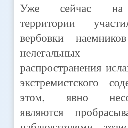
Уже сейчас на 
территории участ
вербовки наемнико
нелегальных
распространения исл
экстремистского со
этом, явно несос
являются пробрасыв
наблюдателями тези