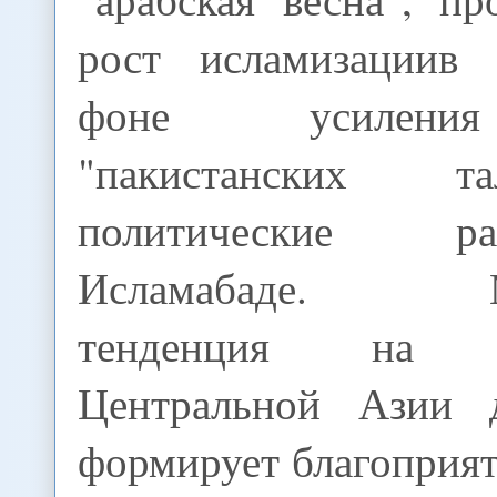
рост исламизациив 
фоне усилени
"пакистанских т
политические 
Исламабаде. Маг
тенденция на "а
Центральной Азии д
формирует благоприя