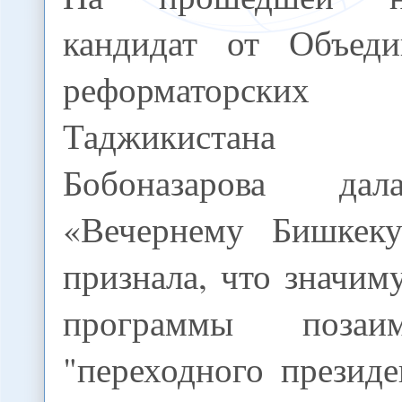
кандидат от Объеди
реформаторских
Таджикистана
Бобоназарова да
«Вечернему Бишкеку
признала, что значим
программы позаи
"переходного презид