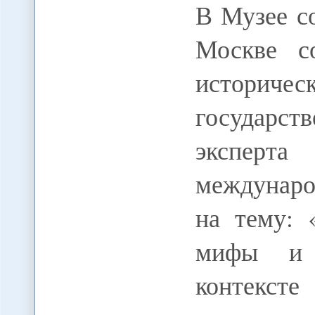
В Музее с
Москве со
историчес
государс
эксперта
междунаро
на тему: 
мифы и 
контек