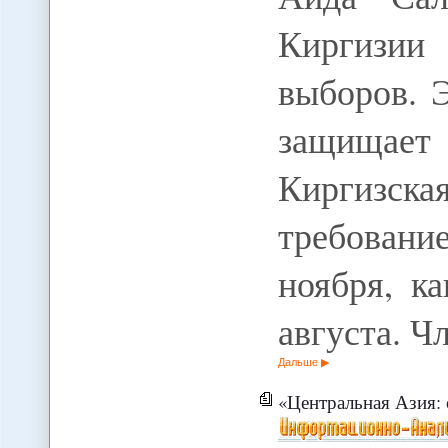
Киргизии 
выборов. 
защищае
Киргизск
требован
ноября, к
августа. 
Дальше
«Центральная Азия: