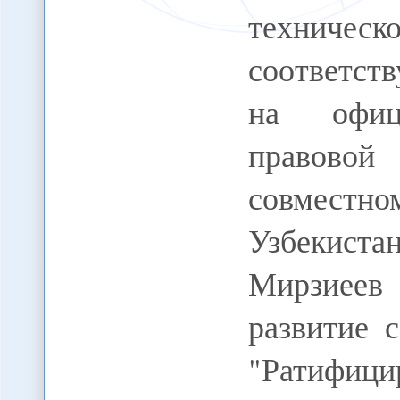
техническ
соответст
на офици
правово
совместно
Узбекиста
Мирзиеев 
развитие 
"Ратифи