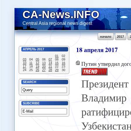
CA-News.INFO
Central Asia regional news digest
начало
2017
18
апреля
2017
АПРЕЛЬ
2017
01
02
03
04
05
06
07
08
09
Путин утвердил договор о воен
10
11
12
13
14
15
16
17
18
19
20
21
22
23
24
25
26
27
28
29
30
Презид
SEARCH
Влади
SUBCRIBE
ратифици
Узбекист