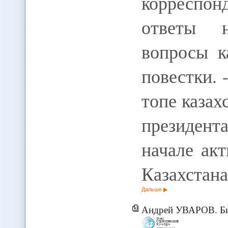
корреспон
ответы н
вопросы к
повестки. 
топе казах
президент
начале ак
Казахстан
Дальше
Андрей УВАРОВ. Биш