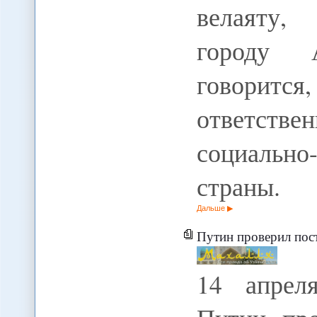
велаяту,
городу 
говорит
ответст
социальн
страны.
Дальше
Путин проверил постсов
14 апрел