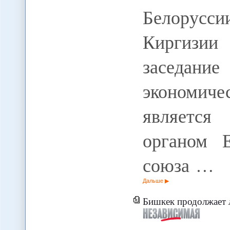
Белорусс
Киргизии
заседани
экономич
являетс
органом Е
союза …
Дальше
Бишкек продолжает 