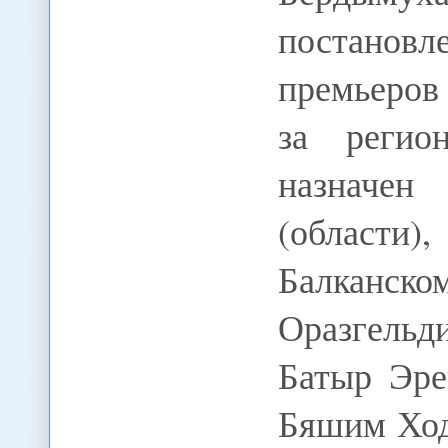
постановл
премьеров
за регио
назначе
(области
Балканск
Оразгельд
Батыр Эре
Бяшим Хо