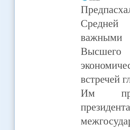
Предпасха
Средней
важными 
Высшего
экономиче
встречей г
Им пред
президент
межгосуда