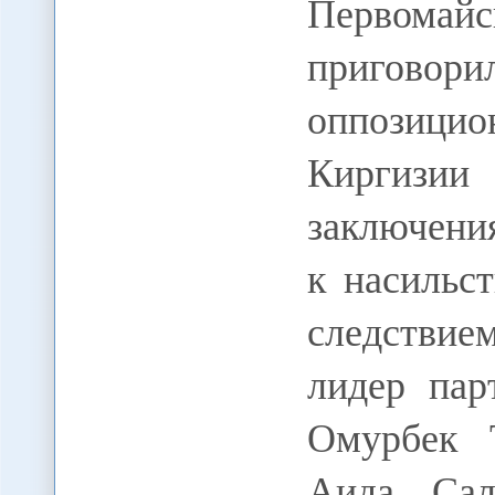
Первомай
приговор
оппозици
Киргизи
заключени
к насильс
следстви
лидер пар
Омурбек Т
Аида Сал