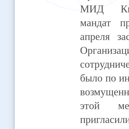
МИД Кир
мандат п
апреля за
Организ
сотруднич
было по ин
возмущенн
этой меж
пригласил