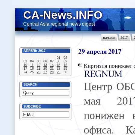
CA-News.INFO
Central Asia regional news digest
начало
2017
29
апреля
2017
АПРЕЛЬ
2017
01
02
03
04
05
06
07
08
09
Киргизия понижает с
10
11
12
13
14
15
16
17
18
19
20
21
22
23
24
25
26
27
28
29
30
Центр ОБС
SEARCH
мая 201
SUBCRIBE
понижен 
офиса. К