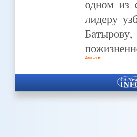
одном из 
лидеру уз
Батыров
пожизнен
Дальше