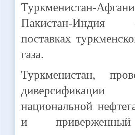
Туркменистан-Афгани
Пакистан-Инди
поставках туркменск
газа.
Туркменистан, про
диверсификаци
национальной нефтег
и приверженны