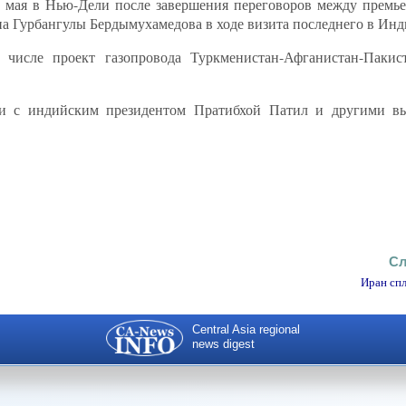
5 мая в Нью-Дели после завершения переговоров между прем
 Гурбангулы Бердымухамедова в ходе визита последнего в Инд
числе проект газопровода Туркменистан-Афганистан-Пакис
чи с индийским президентом Пратибхой Патил и другими в
Сл
Иран сп
Central Asia regional
news digest