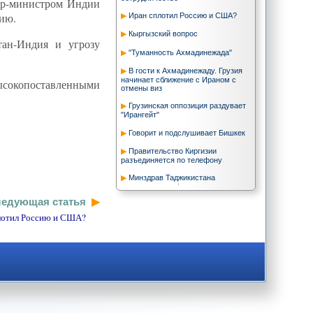
ьер-министром Индии
ию.
Иран сплотил Россию и США?
Кыргызский вопрос
тан-Индия и угрозу
"Туманность Ахмадинежада"
В гости к Ахмадинежаду. Грузия
начинает сближение с Ираном с
ысокопоставленными
отмены виз
Грузинская оппозиция раздувает
"Ирангейт"
Говорит и подслушивает Бишкек
Правительство Киргизии
разъединяется по телефону
Минздрав Таджикистана
опровергает информацию главы
Роспотребнадзора
едующая статья
Trend News: Узбекистан вступил в
лотил Россию и США?
Межисламскую сеть по развитию и
менеджменту водных ресурсов
В.Сажин: Иран, уран и ракеты.
Поводы для подозрений
Trend News: Запрос о выдаче
Бакиева будет рассмотрен в
Белоруссии до конца июня
В пограничных районах