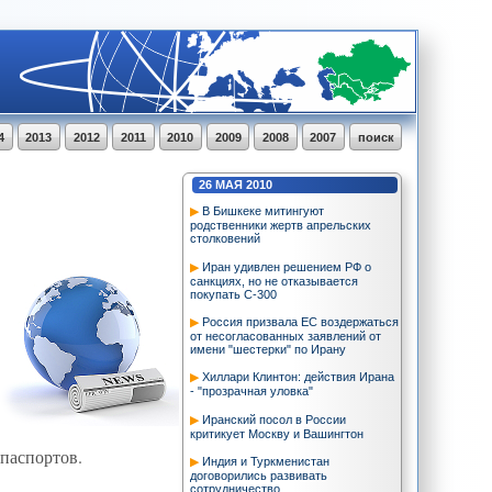
4
2013
2012
2011
2010
2009
2008
2007
поиск
26
МАЯ
2010
В Бишкеке митингуют
родственники жертв апрельских
столковений
Иран удивлен решением РФ о
санкциях, но не отказывается
покупать С-300
Россия призвала ЕС воздержаться
от несогласованных заявлений от
имени "шестерки" по Ирану
Хиллари Клинтон: действия Ирана
- "прозрачная уловка"
Иранский посол в России
критикует Москву и Вашингтон
паспортов.
Индия и Туркменистан
договорились развивать
сотрудничество