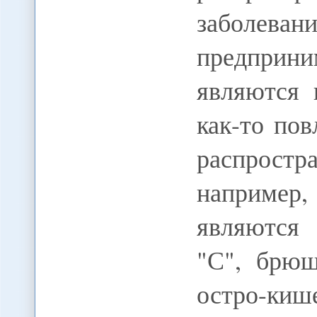
заболеван
предприн
являются 
как-то по
распрос
наприме
являются 
"С", брю
остро-киш