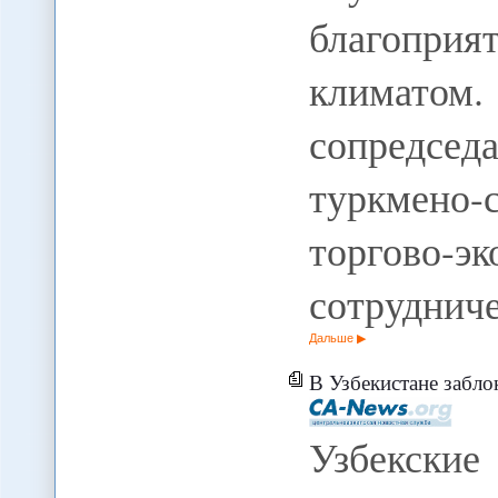
благопр
климато
сопредсед
туркмено
торгово-э
сотруднич
Дальше
В Узбекистане заблок
Узбекски