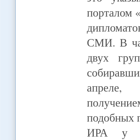
порталом 
дипломато
СМИ. В ча
двух гру
собиравши
апреле,
получени
подобных п
ИРА у р