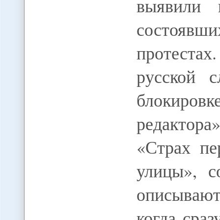
выявили 
состоявши
протеста
русской 
блокировк
редактора
«Страх пе
улицы», с
описывают
когда сраз