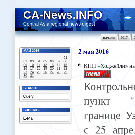
CA-News.INFO
Central Asia regional news digest
начало
2017
2
мая
2016
МАЙ
2016
01
02
03
04
05
06
07
08
КПП «Ходжейли» на узбекско
09
10
11
12
13
14
15
16
17
18
19
20
21
22
23
24
25
26
27
28
29
30
31
Контрольн
SEARCH
пункт "
границе У
SUBCRIBE
с 25 апре