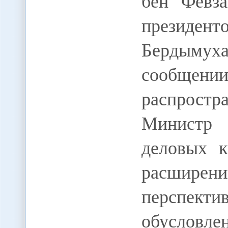
бен Февз
президент
Бердыму
сообщении
распрост
Министр 
деловых к
расширен
перспекти
обусловл