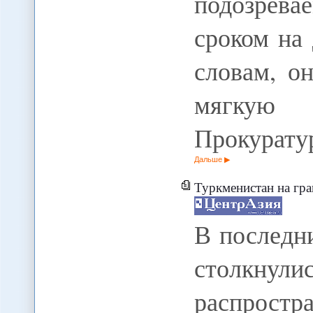
подозрева
сроком на 
словам, о
мягкую
Прокурату
Дальше
Туркменистан на гр
В последн
столкнули
распрос