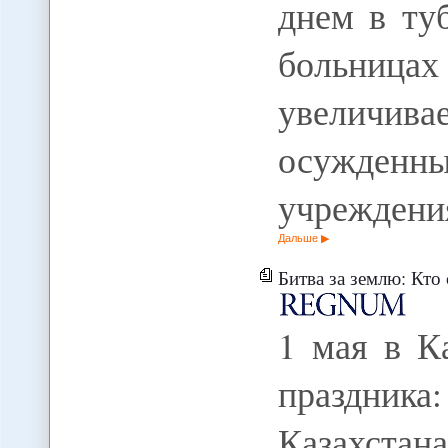
днем в ту
больни
увеличива
осужденн
учреждения
Дальше
Битва за землю: Кто 
1 мая в К
праздник
Казахстан