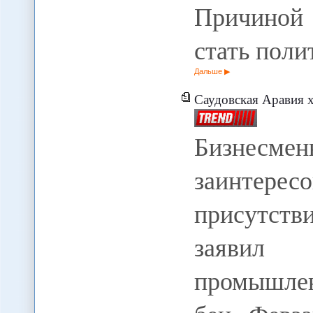
Причиной
стать поли
Дальше
Саудовская Аравия 
Бизнесм
заинтер
присутст
заявил
промышле