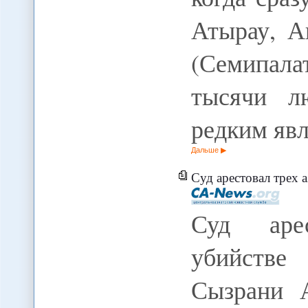
Атырау, А
(Семипал
тысячи л
редким яв
Дальше
Суд арестовал трех азерб
Суд аре
убийстве
Сызрани 