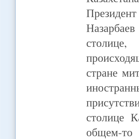
Президен
Назарбае
столице
происход
стране ми
иностран
присутств
столице К
общем-то