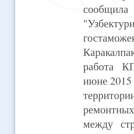
сообщила
"Узбектури
гостамо
Каракалпак
работа К
июне 2015 
террито
ремонтных
между ст