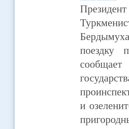
Президен
Туркме
Бердымух
поездку 
сообщае
государ
проинспек
и озеленит
пригород