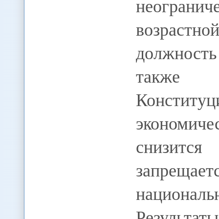
неогранич
возрастн
должность
также 
Констит
экономич
снизится
запрещае
националь
Результаты