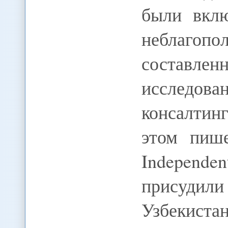
были вкл
неблаго
состав
исследова
консалтин
этом пише
Independ
присуди
Узбекиста