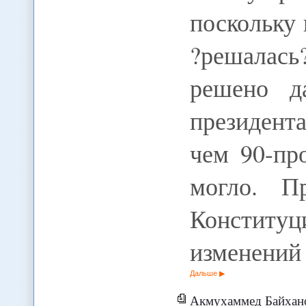
поскольку
?решалась?
решено д
президент
чем 90-пр
могло. П
Констит
изменений
Дальше
Акмухаммед Байханов: