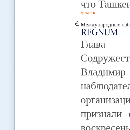
что Ташке
Дальше
Международные наблюд
Глава м
Содружест
Владимир
наблюда
организац
признали
воскресе