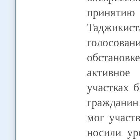
принятию
Таджикист
голосова
обстанов
активное 
участках 
гражданин
мог участ
носили ур