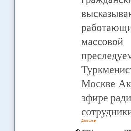
высказы
работающи
массово
преслед
Туркмени
Москве Ак
эфире ради
сотрудник
Дальше