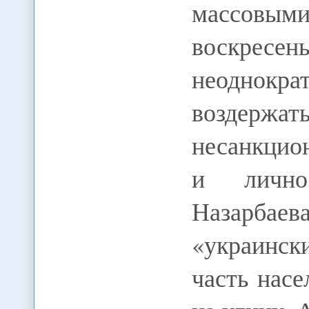
массовыми
воскре
неоднокра
воздер
несанкцио
и лично
Назарбаева
«украинск
часть нас