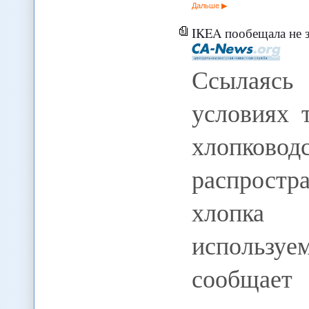
Дальше
IKEA пообещала не закупать хлопок
Ссылаясь 
условиях 
хлопков
распростр
хлопка
использ
сообщает