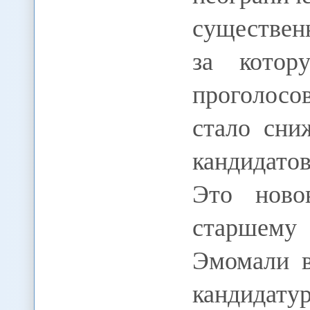
существен
за котор
проголосо
стало сни
кандидатов
Это ново
старшему
Эмомали в
кандидатур