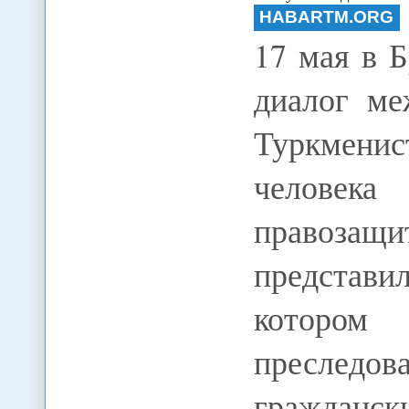
HABARTM.ORG
17 мая в 
диалог м
Туркменис
человека
правоз
представ
которо
пресле
гражданск