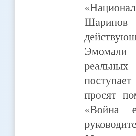
«Национа
Шарипов
действу
Эмомали 
реальных
поступает
просят по
«Война е
руководит