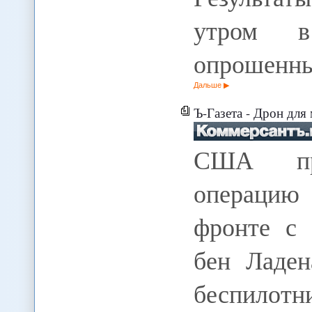
утром в
опрошенн
Дальше
Ъ-Газета - Дрон для
США пр
операцию
фронте с
бен Ладен
беспилотн