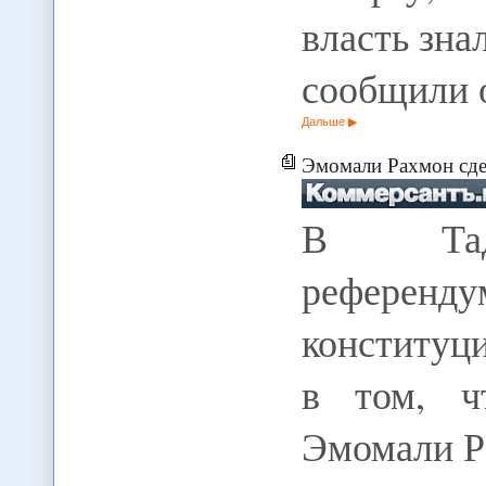
власть зна
сообщили
Дальше
Эмомали Рахмон сде
В Тадж
референд
конституц
в том, ч
Эмомали Р