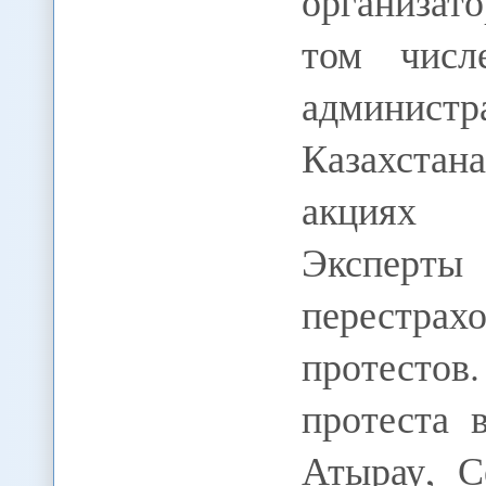
организат
том числ
админис
Казахстан
акциях 
Эксперт
перестрах
протесто
протеста 
Атырау, С