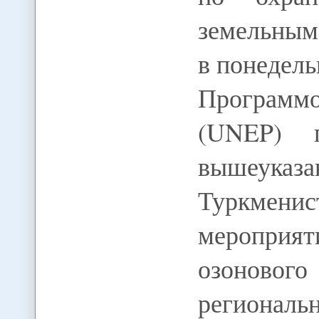
земельным
в понедел
Программо
(UNEP) 
вышеука
Туркмени
мероприят
озоново
региональ