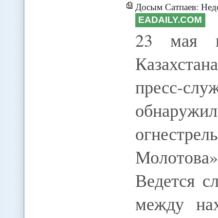
Досым Сатпаев: Недо
EADAILY.COM
23 мая п
Казахстан
пресс-с
обнаружи
огнестрел
Молотова
Ведется с
между на