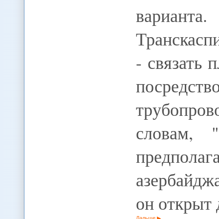
варианта
Транскасп
- связать
посре
трубопрово
словам, 
предполаг
азербайджа
он открыт 
Дальше