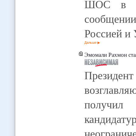
ШОС в Та
сообщени
Россией и
Дальше
Эмомали Рахмон ста
Презид
возглавл
получил
кандидат
неограни