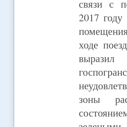
связи с п
2017 году
помещения
ходе поез
выраз
госпогран
неудовле
зоны рас
состояние
зелеными