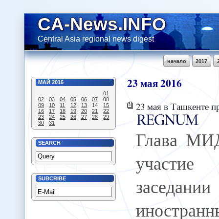
CA-News.INFO
Central Asia regional news digest
начало
2017
23
мая
2016
МАЙ
2016
01
02
03
04
05
06
07
08
23 мая в Ташкенте про
09
10
11
12
13
14
15
16
17
18
19
20
21
22
23
24
25
26
27
28
29
30
31
Глава МИ
SEARCH
участие 
заседан
SUBCRIBE
иностранн