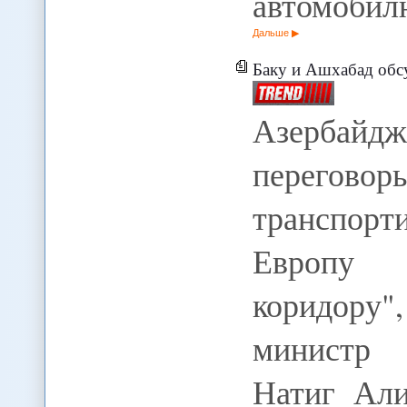
автомобил
Дальше
Баку и Ашхабад обсуждают 
Азербайд
переговор
транспорт
Европу 
коридору
министр 
Натиг Али