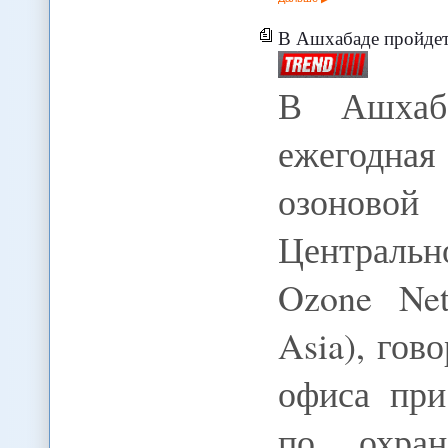
В Ашхабаде пройдет вст
В Ашхаба
ежегодна
озоново
Централь
Ozone Net
Asia), гов
офиса при
по охра