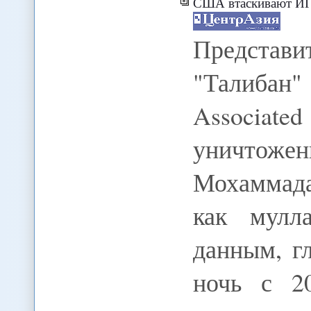
США втаскивают ИГИЛ в 
Представи
"Талибан
Associat
уничтож
Мохаммада
как мулл
данным, г
ночь с 2