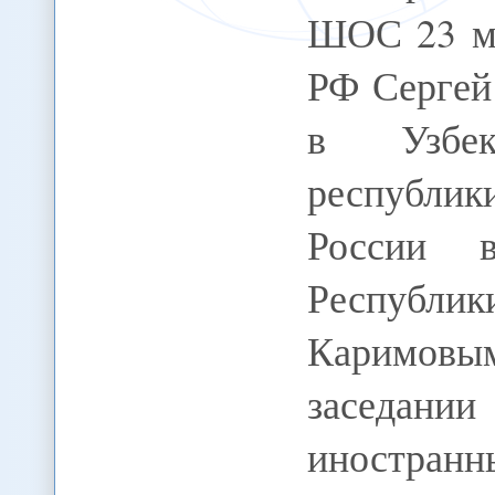
ШОС 23 ма
РФ Сергей
в Узбек
республик
России в
Республ
Каримовым
заседан
иностранн