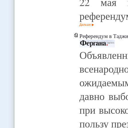
22 мая в
референду
Дальше
Референдум в Таджикистане зак
Объявл
всенародн
ожидаемы
давно выб
при высок
пользу пре