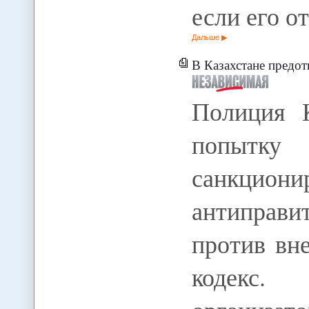
если его о
Дальше
В Казахстане предо
Полиция К
попыт
санкцио
антиправ
против вн
кодекс.