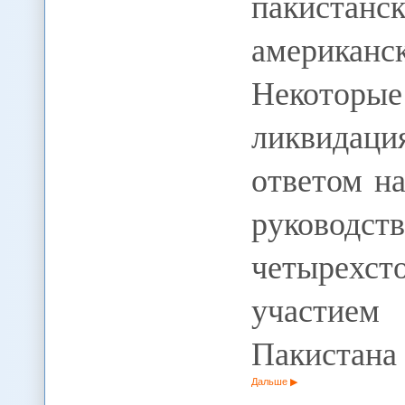
пакистан
америка
Некоторые
ликвидац
ответом н
руковод
четырехст
участие
Пакистана 
Дальше