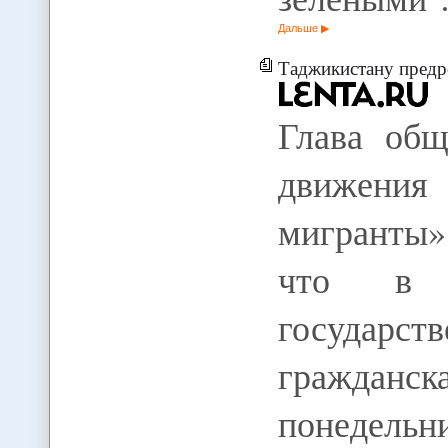
Дальше
Таджикистану предр
Глава общ
движени
мигранты
что в Т
государ
граждан
понедел