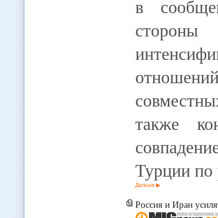
в сообще
сторо
интенсиф
отношен
совместн
также ко
совпадени
Турции по
Дальше
Россия и Иран усиля