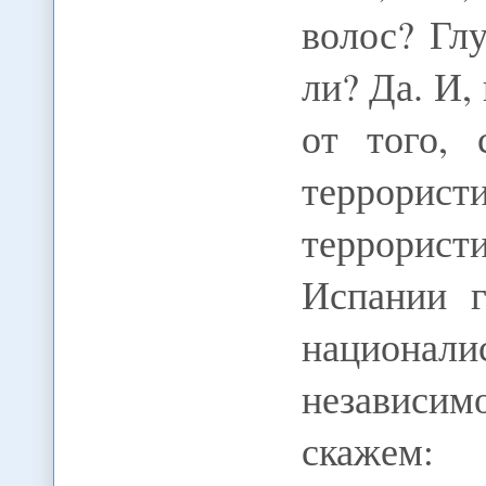
волос? Гл
ли? Да. И, 
от того, 
террори
террорис
Испании г
национа
независи
скажем: 