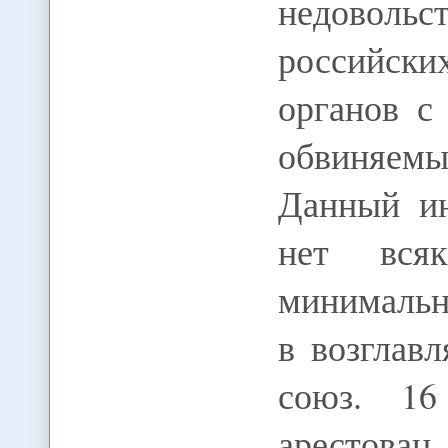
недоволь
российс
органов с
обвиняем
Данный ин
нет вся
минимальн
в возглав
союз. 1
арестов