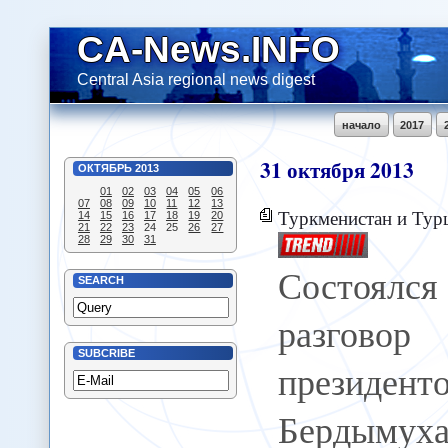
CA-News.INFO
Central Asia regional news digest
начало
2017
31
октября
2013
ОКТЯБРЬ
2013
01
02
03
04
05
06
07
08
09
10
11
12
13
Туркменистан и Турция о
14
15
16
17
18
19
20
21
22
23
24
25
26
27
28
29
30
31
Состоял
SEARCH
разго
SUBCRIBE
президент
Бердымух