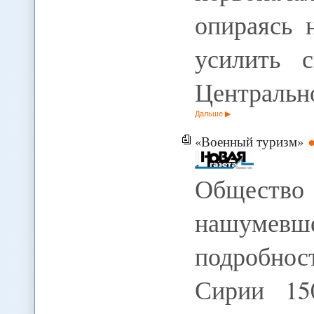
опираясь 
усилить 
Централь
Дальше
«Военный туризм»
Общест
нашумевше
подробнос
Сирии 15