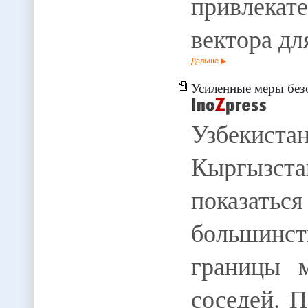
привлека
вектора дл
Дальше
Усиленные меры безо
Узбекиста
Кыргызста
показат
большинст
границы 
соседей. 