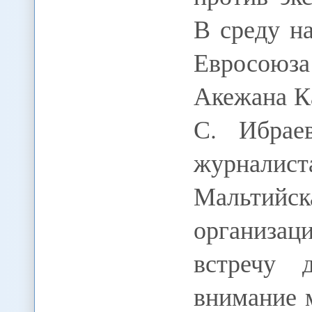
В среду н
Евросоюз
Акежана К
С. Ибрае
журналис
Мальти
организац
встречу 
внимание 