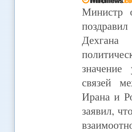
Министр 
поздрави
Дехгана
политиче
значение 
связей м
Ирана и Р
заявил, чт
взаимоо