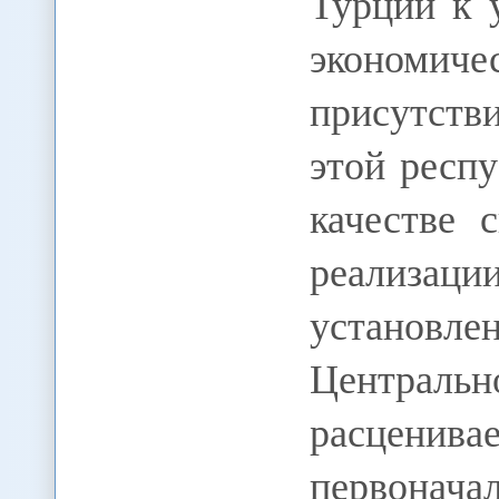
Турции к 
экономич
присутств
этой респ
качестве 
реализаци
установле
Централ
расценив
первона