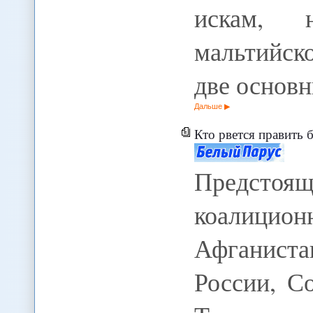
искам, 
мальтийск
две основ
Дальше
Кто рвется править ба
Предстоящ
коалицио
Афганист
России, С