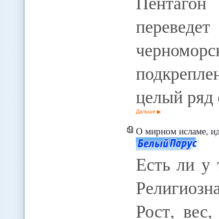
Пентагон
переведе
черноморс
подкрепле
целый ряд
Дальше
О мирном исламе, идентиф
Есть ли у
Религиоз
Рост, вес,