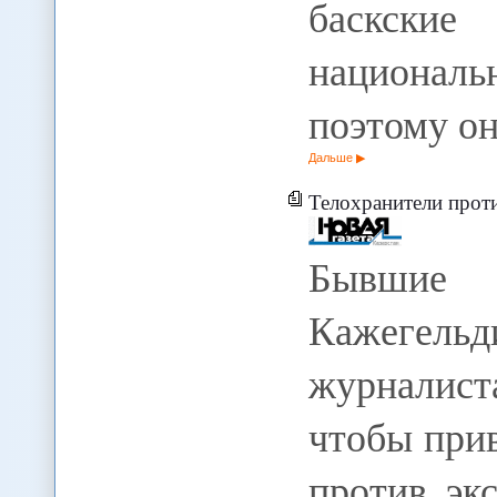
баскские
национальн
поэтому о
Дальше
Телохранители прот
Бывшие 
Кажегельд
журналис
чтобы при
против экс