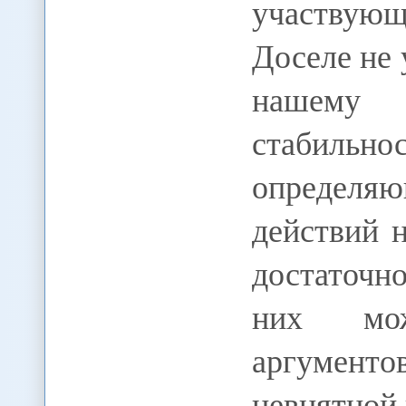
участвую
Доселе не 
нашему «
стабильно
определ
действий 
достаточн
них мож
аргумен
невнятной 