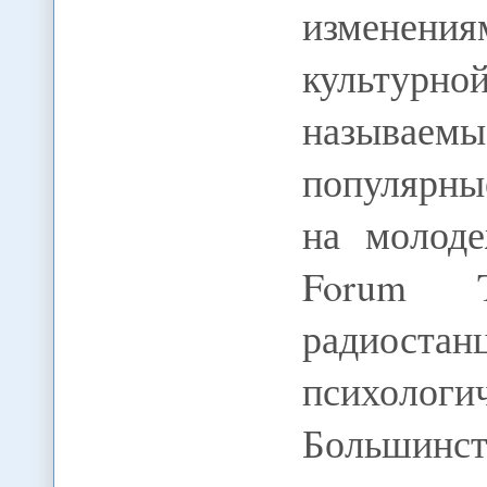
изменения
культурн
называ
популярны
на молоде
Forum 
радиостан
психологи
Большинс