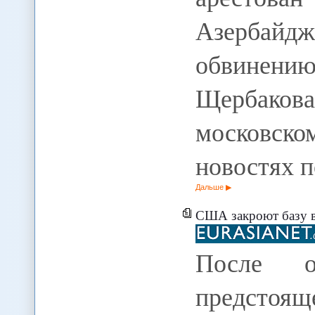
Азербайд
обвинению
Щербакова 
московс
новостях 
Дальше
США закроют базу в
После о
предстоя