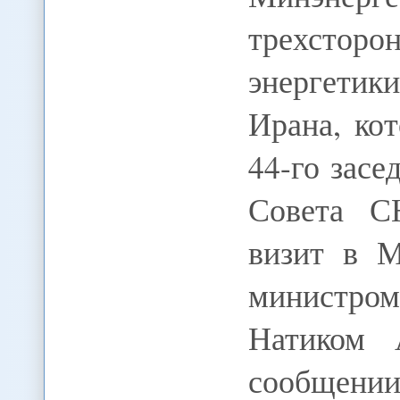
трехстор
энергети
Ирана, ко
44-го засе
Совета С
визит в М
министро
Натиком 
сообщен