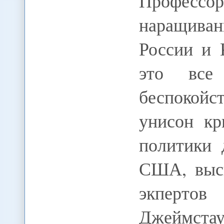
Профессор
наращива
России и 
это все
беспокой
унисон кр
политики 
США, выск
экпертов
Джеймстау