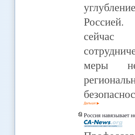
углублен
Россией.
сейчас 
сотруднич
меры не
регион
безопасно
Дальше
Россия навязывает новые военные баз