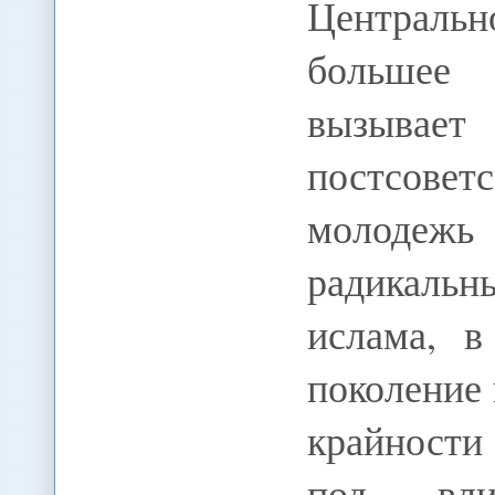
Централь
большее 
вызывает
постсове
молодеж
радикальн
ислама, в
поколение
крайности
под вли