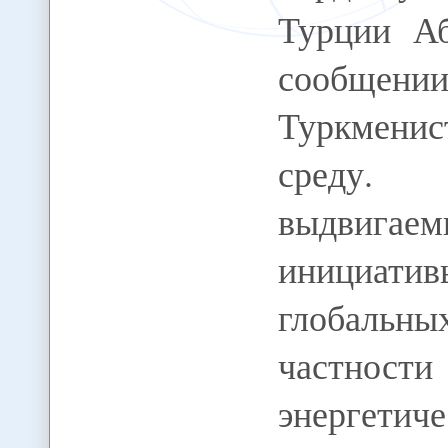
Турции Аб
сообще
Туркмени
среду. 
выдвигае
инициати
глобальны
частно
энергетиче