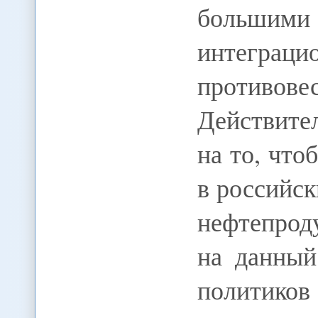
большими
интеграц
противове
Действите
на то, что
в российс
нефтепрод
на данный
полити