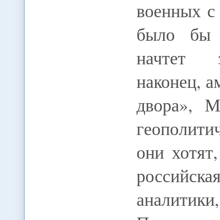
военных с
было бы 
начтет з
наконец, а
двора», М
геополит
они хотят
российска
аналитик