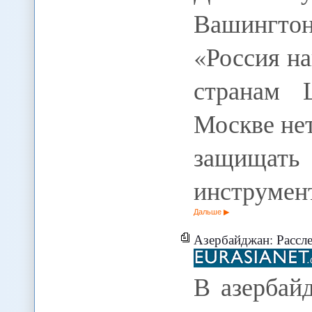
Вашингто
«Россия н
странам 
Москве не
защищать 
инструме
Дальше
Азербайджан: Расследование в
В азербай