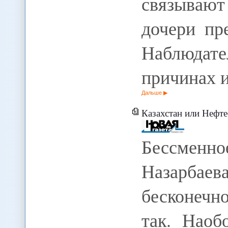
связываю
дочери пр
Наблюдат
причинах 
Дальше
Казахстан или Нефте
Бессменно
Назарбае
бесконечн
так. Наоб