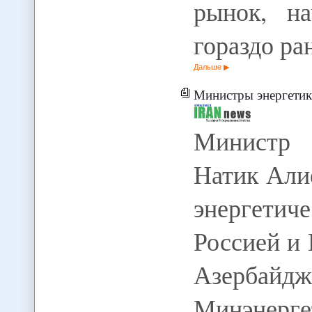
рынок, н
гораздо р
Дальше
Министры энергетики Азербайджа
Министр 
Натик Али
энергети
Россией и
Азерб
Минэнер