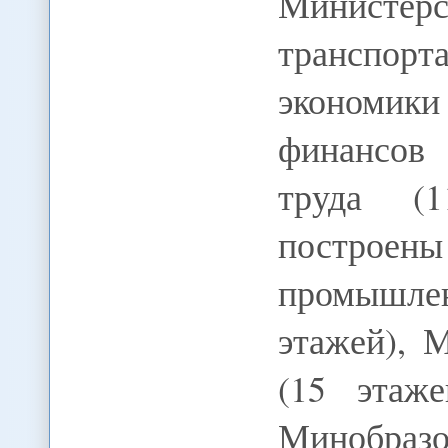
Министер
транспорт
экономики
финансов 
труда (
построе
промышлен
этажей), 
(15 этаже
Минобразо