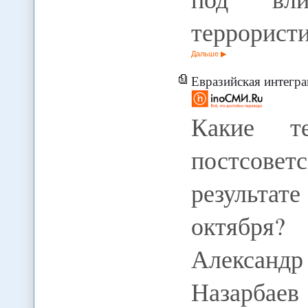
террорист
Дальше
Евразийская интегра
Какие те
постсов
результат
октября?
Александ
Назарбаев