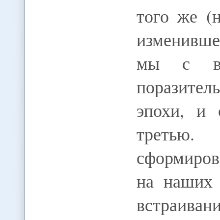
того же (
изменивше
мы с ва
поразите
эпохи, и 
треть
сформиров
на наших 
встраиван