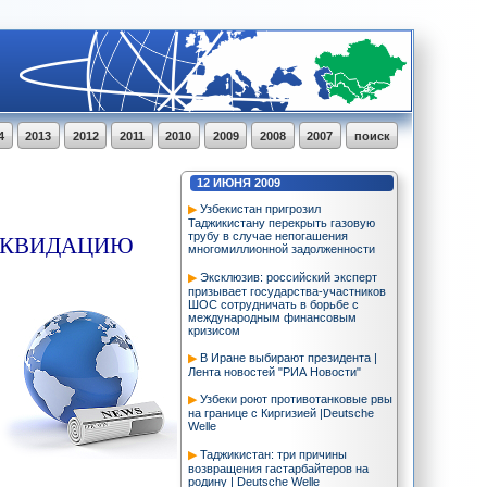
4
2013
2012
2011
2010
2009
2008
2007
поиск
12
ИЮНЯ
2009
Узбекистан пригрозил
Таджикистану перекрыть газовую
ЛИКВИДАЦИЮ
трубу в случае непогашения
многомиллионной задолженности
Эксклюзив: российский эксперт
призывает государства-участников
ШОС сотрудничать в борьбе с
международным финансовым
кризисом
В Иране выбирают президента |
Лента новостей "РИА Новости"
Узбеки роют противотанковые рвы
на границе с Киргизией |Deutsche
Welle
Таджикистан: три причины
возвращения гастарбайтеров на
родину | Deutsche Welle