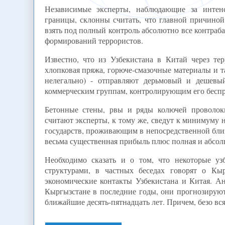
Независимые эксперты, наблюдающие за интенс
границы, склонны считать, что главной причиной
взять под полный контроль абсолютно все контраб
формирований террористов.
Известно, что из Узбекистана в Китай через т
хлопковая пряжа, горюче-смазочные материалы и та
нелегально) - отправляют дерьмовый и дешевы
коммерческим группам, контролирующим его беспре
Бетонные стены, рвы и ряды колючей проволоки
считают эксперты, к тому же, сведут к минимуму
государств, проживающим в непосредственной близ
весьма существенная прибыль плюс полная и абсол
Необходимо сказать и о том, что некоторые у
структурами, в частных беседах говорят о Кыр
экономические контакты Узбекистана и Китая. А
Кыргызстане в последние годы, они прогнозирую
ближайшие десять-пятнадцать лет. Причем, безо вс