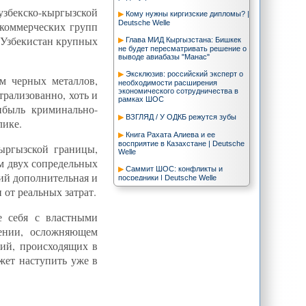
збекско-кыргызской
Кому нужны киргизские дипломы? |
Deutsche Welle
-коммерческих групп
в Узбекистан крупных
Глава МИД Кыргызстана: Бишкек
не будет пересматривать решение о
выводе авиабазы "Манас"
Эксклюзив: российский эксперт о
м черных металлов,
необходимости расширения
экономического сотрудничества в
трализованно, хоть и
рамках ШОС
ибыль криминально-
ВЗГЛЯД / У ОДКБ режутся зубы
лике.
Книга Рахата Алиева и ее
восприятие в Казахстане | Deutsche
ыргызской границы,
Welle
м двух сопредельных
Саммит ШОС: конфликты и
ий дополнительная и
посредники | Deutsche Welle
от реальных затрат.
Trend News : На кыргызско-
узбекской границе Узбекистан начал
создавать буферную зону -
е себя с властными
пограничная служба
мении, осложняющем
Андрей Чеботарев: «Оставив
тий, происходящих в
американскую базу, Кыргызстану
удастся сохранить
жет наступить уже в
многовекторность во внешней
политике»
Trend News : Несмотря на
обострение отношений, конфликт
между Кыргызстаном и