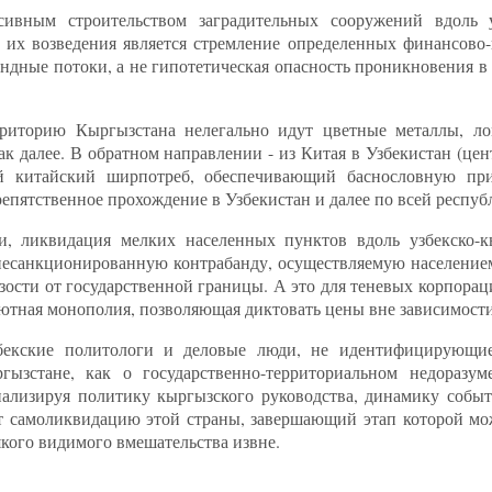
ивным строительством заградительных сооружений вдоль у
 их возведения является стремление определенных финансово
андные потоки, а не гипотетическая опасность проникновения 
ерриторию Кыргызстана нелегально идут цветные металлы, ло
к далее. В обратном направлении - из Китая в Узбекистан (цен
й китайский ширпотреб, обеспечивающий баснословную пр
пятственное прохождение в Узбекистан и далее по всей респуб
, ликвидация мелких населенных пунктов вдоль узбекско-к
 несанкционированную контрабанду, осуществляемую население
ости от государственной границы. А это для теневых корпорац
ютная монополия, позволяющая диктовать цены вне зависимости 
збекские политологи и деловые люди, не идентифицирующи
гызстане, как о государственно-территориальном недоразу
нализируя политику кыргызского руководства, динамику собы
т самоликвидацию этой страны, завершающий этап которой мо
якого видимого вмешательства извне.