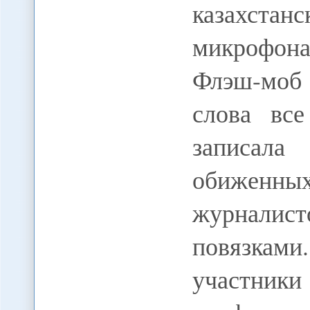
казахста
микрофона
Флэш-моб 
слова вс
записал
обижен
журналис
повязками
участни