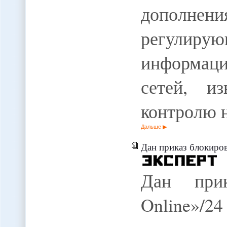
дополнени
регул
информаци
сетей, и
контролю 
Дальше
Дан приказ блокирова
Дан прик
Online»/2