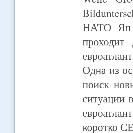
Bildunters
НАТО Яп 
проходит
евроатлан
Одна из о
поиск нов
ситуации 
евроатлан
коротко СЕ