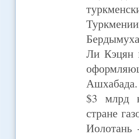
туркменс
Туркм
Бердымух
Ли Кэцян 
оформляю
Ашхабада.
$3 млрд 
стране га
Иолотань 