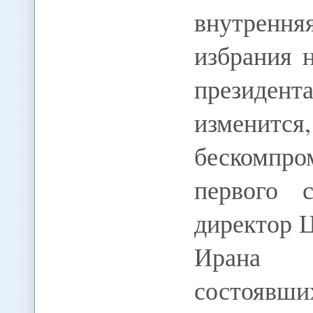
внутренн
избрания 
президен
изменитс
бескомпр
первого с
директор 
Ирана 
состоявши