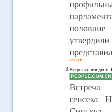
профильн
парламен
половине
утвердил
представи
Дальше
Встреча президента 
PEOPLE.COM.CN
Встреча 
генсека Н
Синьхуа