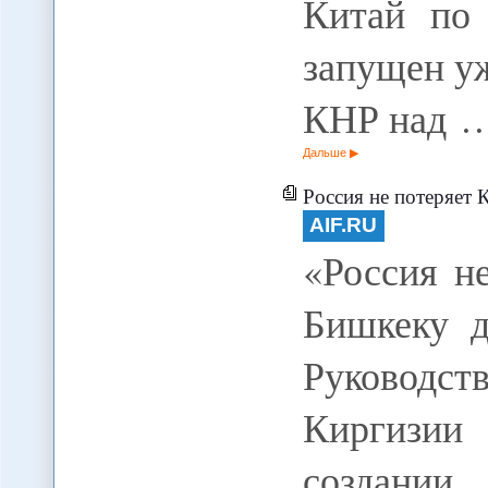
Китай по 
запущен уж
КНР над 
Дальше
Россия не потеряет Кирги
AIF.RU
«Россия н
Бишкеку 
Руководс
Киргизи
создани