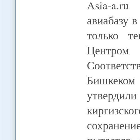
Asia-a.r
авиабазу в
только те
Центром
Соответс
Бишкеко
утверди
киргизско
сохранени