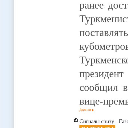
ранее дос
Туркменис
поставля
кубометров
Туркменс
президент
сообщил в
вице-прем
Дальше
Сигналы снизу - Газ