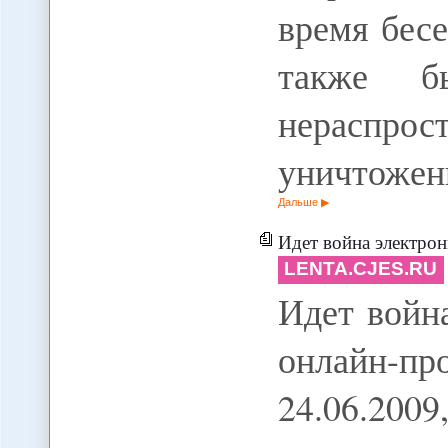
время бес
также б
нераспрос
уничтоже
Дальше
Идет война электронная. Кто 
LENTA.CJES.RU
Идет войн
онлайн-п
24.06.20