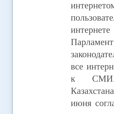
интернет
пользов
интерне
Парламе
законодат
все интер
к СМИ.
Казахстан
июня согл