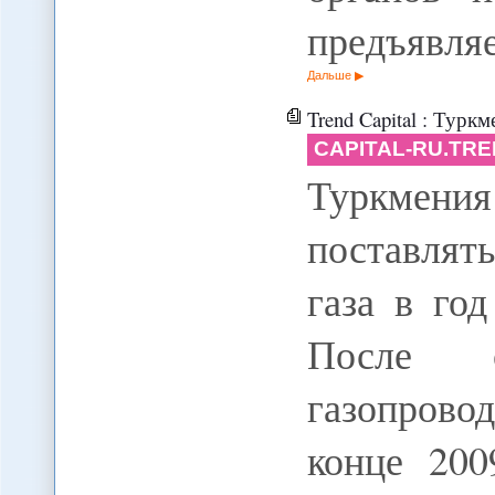
предъявля
Дальше
Trend Capital : Туркмения 
CAPITAL-RU.TRE
Туркмения
поставлят
газа в год
После с
газопров
конце 200