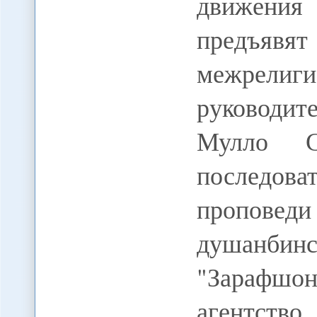
движени
предъявя
межрелиг
руководи
Мулло С
последова
проповед
душанб
"Зарафшон"
агентств