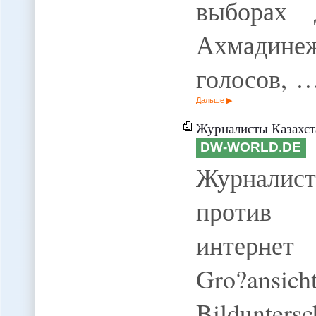
выборах 
Ахмади
голосов, 
Дальше
Журналисты Казахстана вы
DW-WORLD.DE
Журналис
против з
интернет 
Gro?ansi
Bildunter