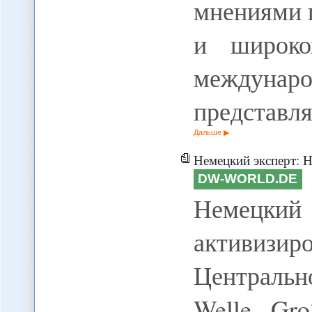
мнениями 
и широко
междун
представл
Дальше
Немецкий эксперт: НАТО уже
DW-WORLD.DE
Немецки
активизир
Центральн
Welle Gro