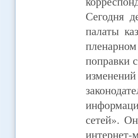
корреспо
Сегодня д
палаты ка
пленарно
поправки с
изменений
законода
информаци
сетей». О
интерне