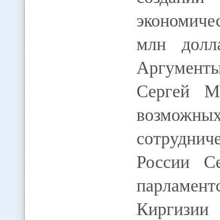
экономиче
млн долл
Аргументы
Сергей М
возможных
сотрудни
России Се
парламен
Киргизии