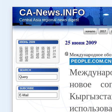
CA-News.INFO
Central Asia regional news digest
начало
2017
25
июня
2009
ИЮНЬ
2009
01
02
03
04
05
06
07
08
09
10
11
12
13
14
Международное обозрение: новое соглашение между Кыргызстаном и
15
16
17
18
19
20
21
22
23
24
25
26
27
28
29
30
PEOPLE.COM.CN
Междунаро
SEARCH
новое со
SUBCRIBE
Кыргы
использов