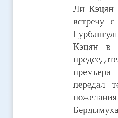
Ли Кэцян 
встречу с
Гурбангу
Кэцян в 
председа
премьера
передал 
пожела
Бердымух