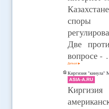
Казахстан
споры 
регулиров
Две прот
вопросе -
Дальше
Киргизия "кинула" Мо
ASIA-A.RU
Киргизи
американс