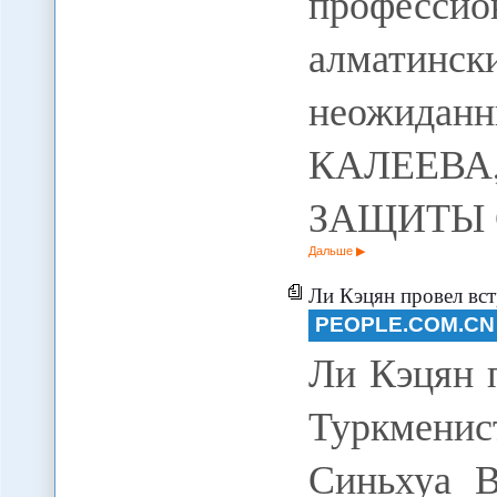
професс
алматинск
неожида
КАЛЕЕВ
ЗАЩИТЫ
Дальше
Ли Кэцян провел вст
PEOPLE.COM.CN
Ли Кэцян 
Туркменис
Синьхуа В