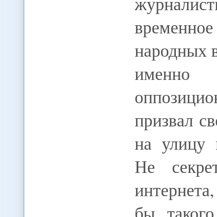
журналист
временное
народных в
именно 
оппозици
призвал с
на улицу 
Не секре
интернета,
бы такого