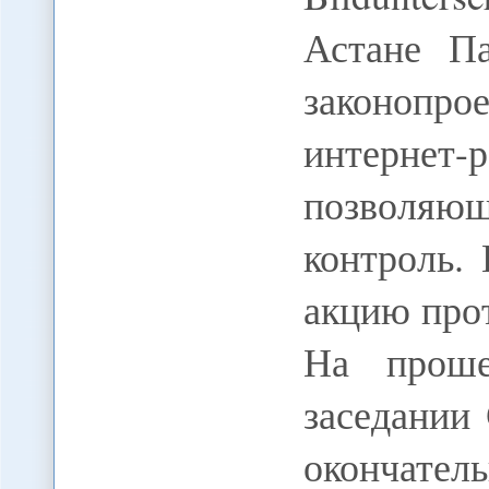
Астане Па
законоп
интерн
позволяю
контроль.
акцию про
На проше
заседании
окончате