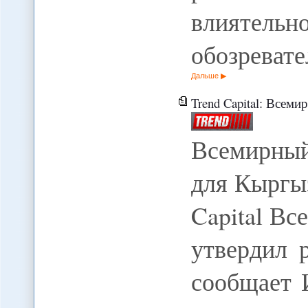
влиятел
обозреват
Дальше
Trend Capital: Всем
Всемирный
для Кыргыз
Capital Вс
утвердил 
сообщает 