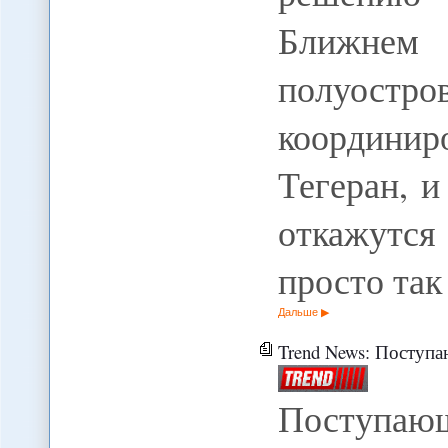
Ближнем 
полуостро
координир
Тегеран, и
откажутся
просто та
Дальше
Trend News: Поступающая в Афганистан
Поступающ