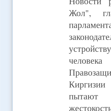
Новости 
Жол", гл
парламен
законодат
устройст
человек
Правоза
Киргизии
пытают 
жестокос