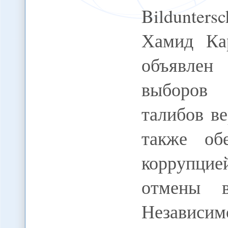
Bildunters
Хамид Ка
объявлен 
выборов 
талибов в
также об
коррупци
отмены в
Независим