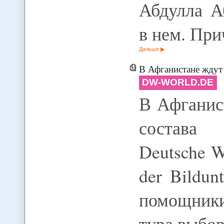
Абдулла А
в нем. При
Дальше
В Афганистане ждут об
DW-WORLD.DE
В Афганис
состава 
Deutsche We
der Bildun
помощники
тура выбор