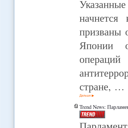
Указанные
начнется 
призваны 
Японии о
опера
антитерр
стране, …
Дальше
Trend News: Парламент Кыр
Парламен