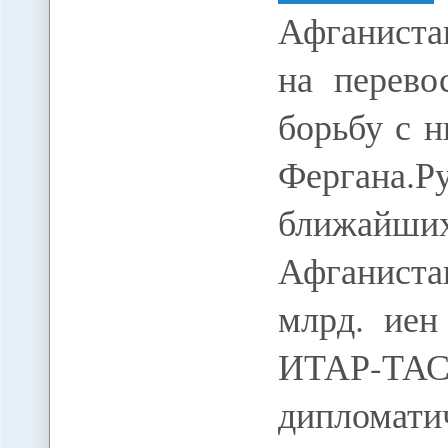
Афганиста
на перево
борьбу с н
Фергана
ближайши
Афганиста
млрд. иен
ИТАР-ТАСС
диплома