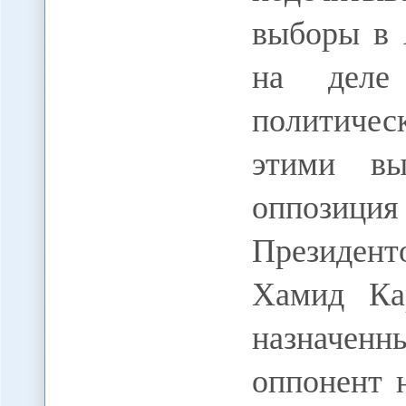
выборы в 
на деле
политичес
этими вы
оппозиц
Президен
Хамид Ка
назначенны
оппонент 