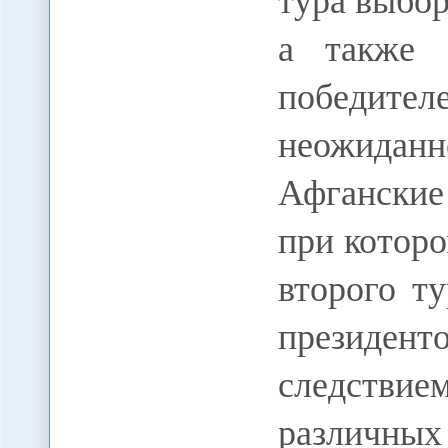
а также 
победите
неожиданн
Афганские 
при которо
второго т
президе
следстви
различ