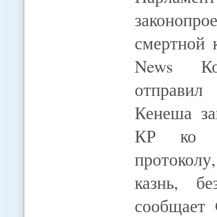
законопр
смертной к
News Ко
отправил
Кенеша за
КР ко В
протокол
казнь, бе
сообщает 