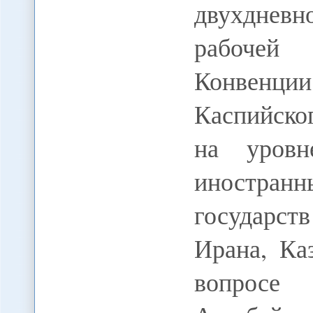
двухднев
рабочей
Конвенц
Каспийско
на уровн
иностра
государст
Ирана, Ка
вопросе