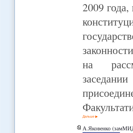
2009 года,
конституц
государ
законност
на расс
заседан
присоедин
Факультат
Дальше
А.Яковенко (замМИД РФ): "Придани