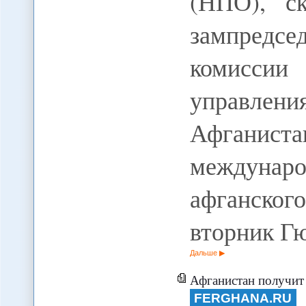
(НПО), с
зампред
комисси
управлен
Афганис
междунаро
афганского
вторник Г
Дальше
Афганистан получит от Японии
FERGHANA.RU