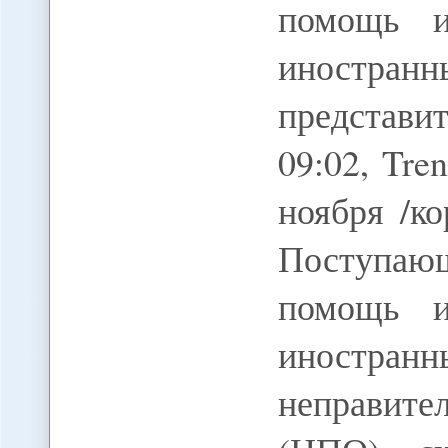
помощь и
иностр
представи
09:02, Tre
ноября /к
Поступающ
помощь и
иностр
неправите