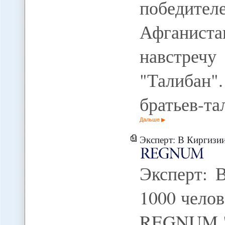
победител
Афганист
навстреч
"Талибан
братьев-та
Дальше
Эксперт: В Киргизии
Эксперт: 
1000 челов
REGNUM "