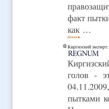
правозащ
факт пытк
как …
Дальше
Киргизский эксперт: "
Киргизск
голов - э
04.11.200
пытками 