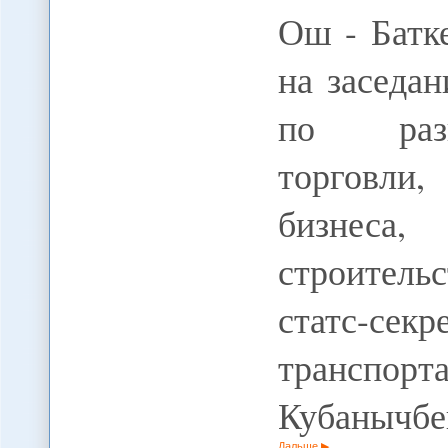
Ош - Батк
на заседа
по разв
торговли,
бизнеса, 
строитель
статс-с
транспо
Кубанычбе
Дальше