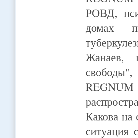
РОВД, пси
домах п
туберкуле
Жанаев, 
свободы",
REGNUM Н
распрост
Какова на
ситуация 