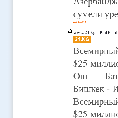
Азербайд
сумели уре
Дальше
www.24.kg - КЫРГЫЗСТАН » Всемирн
24.KG
Всемирный
$25 милли
Ош - Бат
Бишкек - 
Всемирный
$25 милли