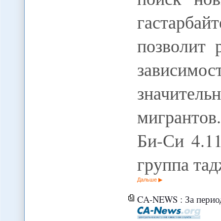
гастарба
позволит 
зависимос
значите
мигрантов.
Би-Си 4.1
группа та
Дальше
CA-NEWS : За период сотрудн