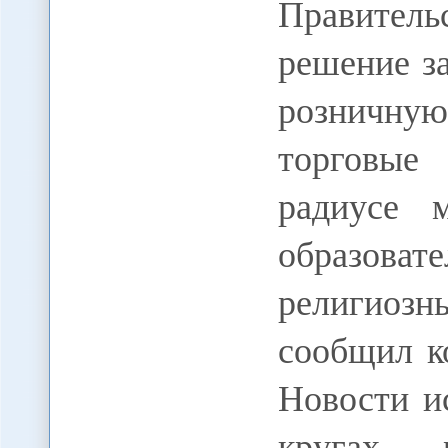
Правител
решение за
розничну
торговые
радиусе 
образов
религиоз
сообщил 
Новости и
кругах 