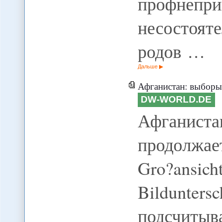
профнепри
несостоя
родов …
Дальше
Афганистан: выборы 
DW-WORLD.DE
Афганиста
продолжает
Gro?ansi
Bildunter
подсчиты