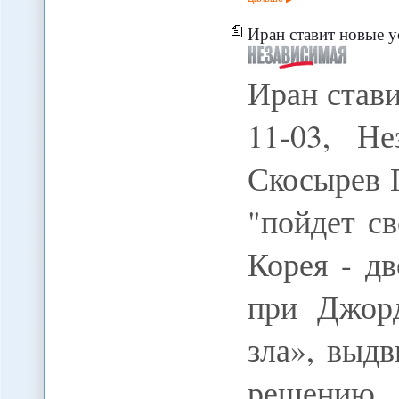
Иран ставит новые 
Иран став
11-03, Не
Скосырев 
"пойдет с
Корея - д
при Джор
зла», выд
решению