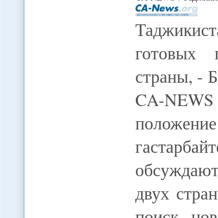
Таджикис
готовых 
страны, - 
CA-NEWS 
положен
гастарбай
обсуждаю
двух стра
поиск нов