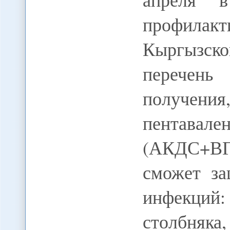
профил
Кыргызск
перечень
получе
пента
(АКДС+ВГ
сможет за
инфекци
столбняк