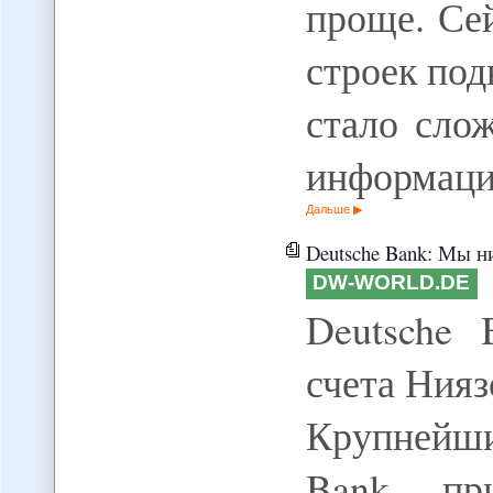
проще. Се
строек под
стало сло
информац
Дальше
Deutsche Bank: Мы ник
DW-WORLD.DE
Deutsche
счета Нияз
Крупнейш
Bank при