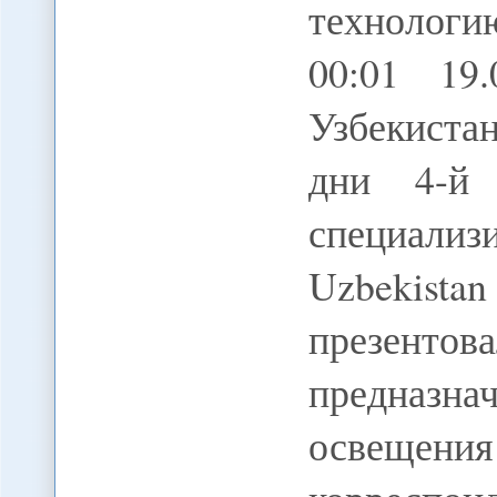
технологи
00:01 1
Узбекиста
дни 4-й 
специал
Uzbekis
презенто
предназ
освещен