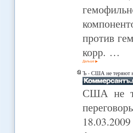
гемофил
компоненто
против ге
корр. …
Дальше
Ъ - США не теряют 
США не т
переговор
18.03.200