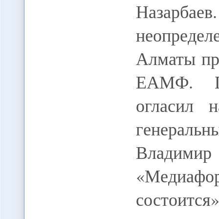
Назарбае
неопреде
Алматы пр
ЕАМФ. Гл
огласил 
генера
Владимир
«Медиаф
состоитс