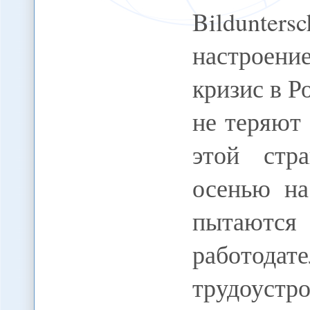
Bildunter
настроен
кризис в Р
не теряют
этой стр
осенью на
пытаются
работода
трудоуст