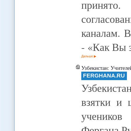
принято
согласов
каналам. В
- «Как Вы 
Дальше
Узбекистан: Учителей вынуж
FERGHANA.RU
Узбекиста
взятки и 
учеников
Фергана.