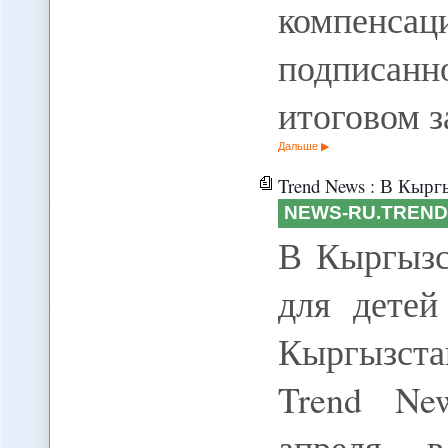
компенсац
подписан
итоговом 
Дальше
Trend News : В Кырг
NEWS-RU.TREND
В Кыргызс
для детей
Кыргызста
Trend Ne
апреля в