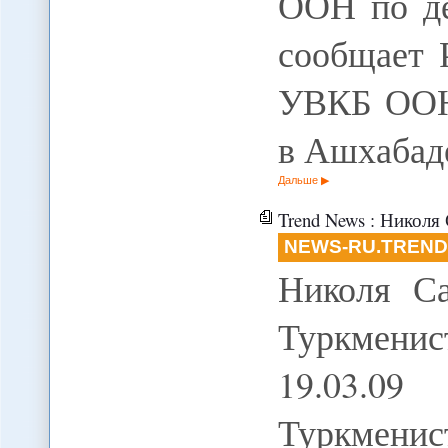
ООН по д
сообщает 
УВКБ ООН 
в Ашхабад
Дальше
Trend News : Николя Сар
NEWS-RU.TREND
Николя Са
Туркменис
19.03.0
Туркменист