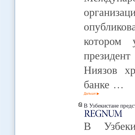
организ
опублико
котором 
президен
Ниязов х
банке …
Дальше
В Узбекистане представ
В Узбеки