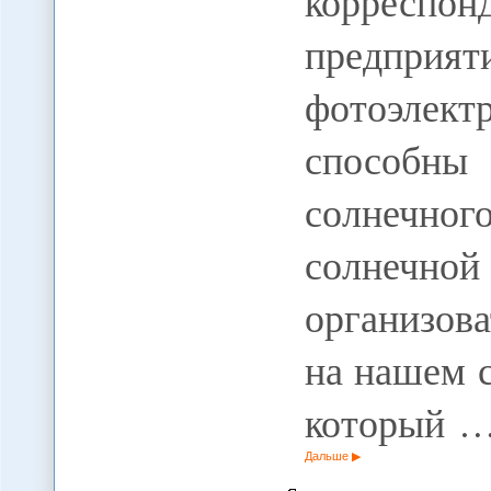
корреспо
предпр
фотоэлект
способн
солнечн
солнечн
организова
на нашем 
который 
Дальше