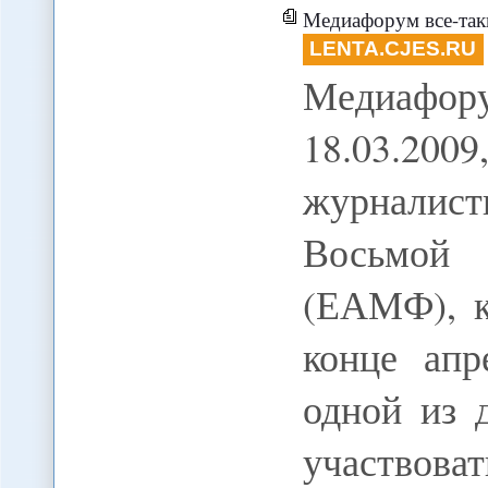
Медиафорум все-таки
LENTA.CJES.RU
Медиафор
18.03.20
журналис
Восьмой 
(ЕАМФ), к
конце апр
одной из 
участвов