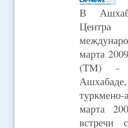
В Ашхаба
Центра
междунар
марта 200
(TM) - 
Ашхабаде
туркмено-
марта 20
встречи 