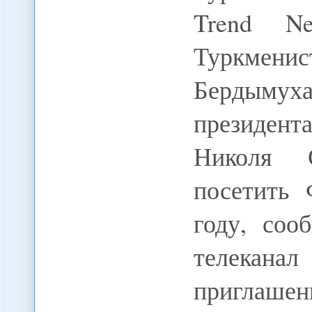
Trend Ne
Туркме
Бердымуха
президен
Николя 
посетить
году, соо
телека
приглаше