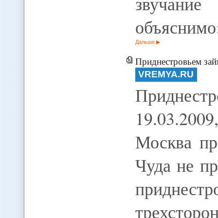
звучани
объяснимо
Дальше
Приднестровьем зай
VREMYA.RU
Приднест
19.03.20
Москва пр
Чуда не п
приднест
трехстор