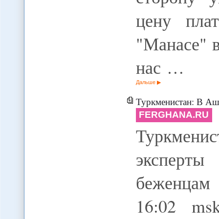
цену пла
"Манасе" 
нас …
Дальше
Туркменистан: В Ашхабаде дипл
FERGHANA.RU
Туркменис
эксперты
беженцам 
16:02 ms