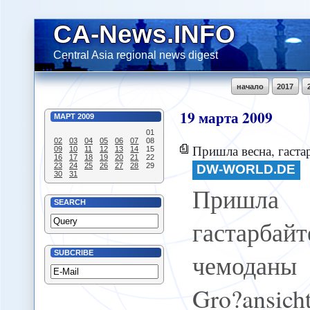
CA-News.INFO
Central Asia regional news digest
начало
2017
19
марта
2009
МАРТ
2009
01
02
03
04
05
06
07
08
Пришла весна, гастарбайте
09
10
11
12
13
14
15
16
17
18
19
20
21
22
23
24
25
26
27
28
29
DW-WORLD.DE
30
31
Пришл
SEARCH
гастарба
чемоданы 
SUBCRIBE
Gro?ansi