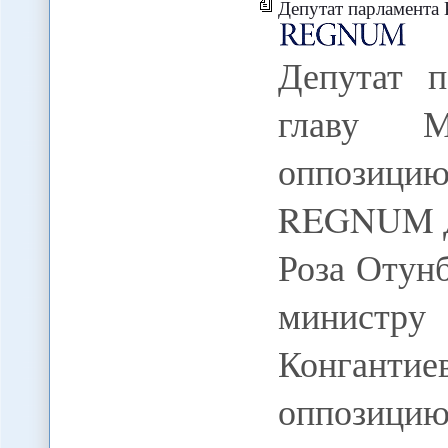
Депутат парламента Кирги
Депутат п
главу М
оппозици
REGNUM Де
Роза Отунб
министру
Конгант
оппозиц