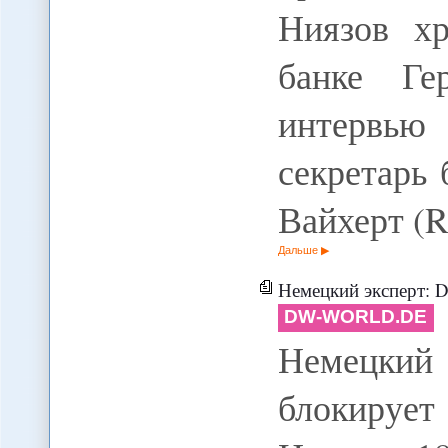
Ниязов х
банке Ге
интервью
секретарь
Вайхерт (
Дальше
Немецкий эксперт: Deutsche B
DW-WORLD.DE
Немецкий
блокируе