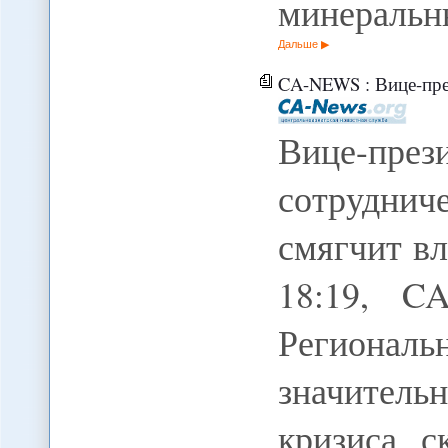
минеральн
Дальше
CA-NEWS : Вице-президент АБР
Вице-пре
сотруднич
смягчит вл
18:19, 
Региона
значитель
кризиса, с