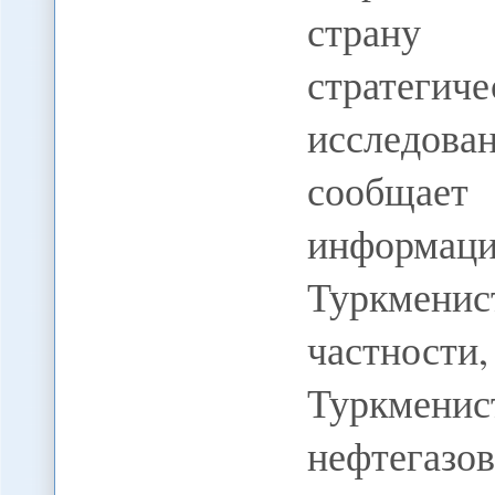
страну 
стратеги
исследо
сообща
информ
Туркменис
частности
Туркмен
нефтега