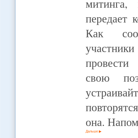
митинга,
передает
Как соо
участни
провести 
свою по
устраив
повторятся
она. Напо
Дальше