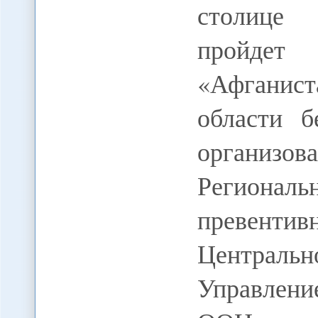
столице 
пройдет
«Афганист
области б
организ
Региона
превент
Централ
Управлен