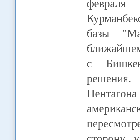
февраля
Курманбек
базы "М
ближайшем
с Бишке
решения. 
Пентаг
америка
пересмотр
сторону у