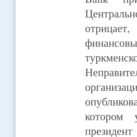
Центральн
отрицает,
финансо
туркме
Неправит
организ
опублико
котором 
президен