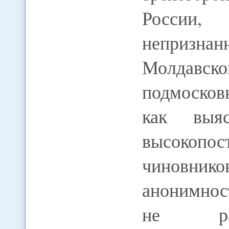
России
непризн
Молдавс
подмосков
как выяс
высокоп
чиновник
анонимнос
не рас