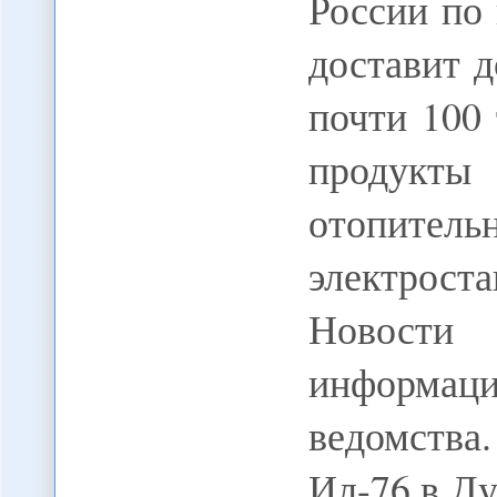
России по
доставит 
почти 100
продукты 
отопите
электрост
Новости 
информац
ведомства
Ил-76 в Д