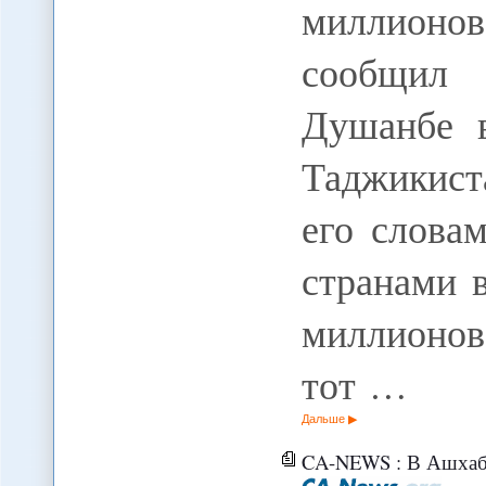
миллионо
сообщил 
Душанбе в
Таджикис
его слова
странами 
миллионо
тот …
Дальше
CA-NEWS : В Ашхабаде наход