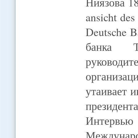
Ниязова 18
ansicht des
Deutsche B
банка 
руковод
организа
утаивает 
президент
Интервь
Междуна