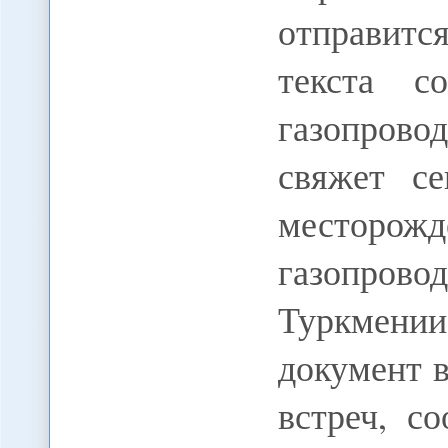
отправитс
текста с
газопрово
свяжет се
месторо
газопро
Туркмении
документ 
встреч, с