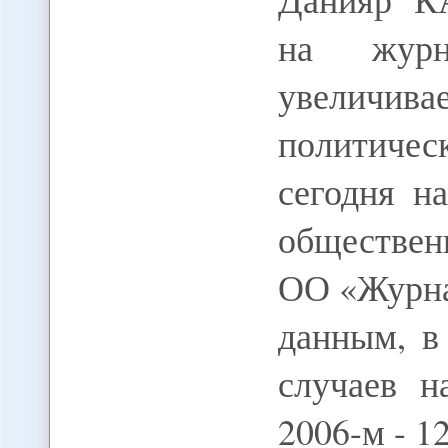
на журн
увеличива
политичес
сегодня н
обществен
ОО «Журна
данным, в
случаев н
2006-м - 12