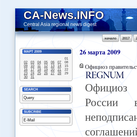
CA-News.INFO
Central Asia regional news digest
начало
2017
26
марта
2009
МАРТ
2009
01
02
03
04
05
06
07
08
Официоз правительства России видит причины неподпи
09
10
11
12
13
14
15
16
17
18
19
20
21
22
23
24
25
26
27
28
29
30
31
Официоз 
SEARCH
России 
неподпи
SUBCRIBE
соглашени