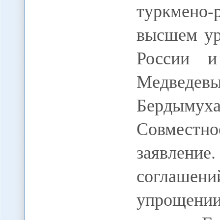
туркмено
высшем ур
России и
Медвед
Бердыму
Совместн
заявлен
соглашен
упрощении