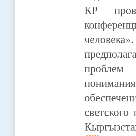
КР прово
конференц
челове
предполаг
проблем
понимания
обеспечен
светского 
Кыргызста
Дальше