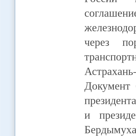
соглашен
железнодо
через по
транспор
Астрахань
Документ 
президент
и презид
Бердымуха