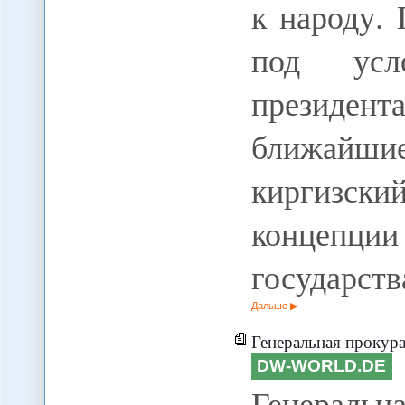
к народу.
под усл
президент
ближайшие
киргизский
концепц
государств
Дальше
Генеральная прокуратура Казахст
DW-WORLD.DE
Генеральн