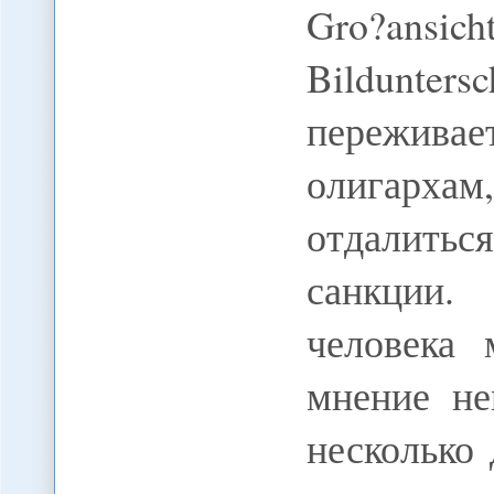
Gro?ansi
Bildunter
пережива
олигарх
отдалиться
санкции.
человека 
мнение не
несколько