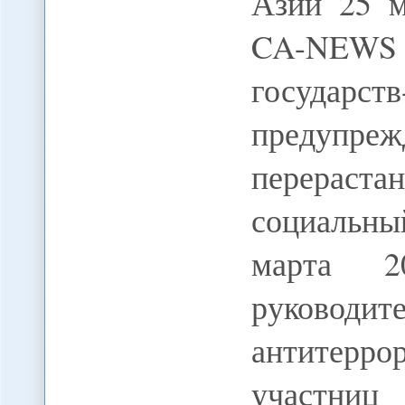
Азии 25 м
CA-NEW
госуда
предупр
перераста
социальный
марта 2
руковод
антитерро
участниц