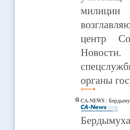
милици
возглавля
центр Со
Новости
спецслуж
органы го
Дальше
CA-NEWS : Бердымухамедов отправил в
Бердымуха