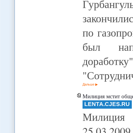
Гурбангул
закончили
по газопро
был нап
доработ
"Сотрудни
Дальше
Милиция мстит обществу
LENTA.CJES.RU
Милиция 
25.03.20