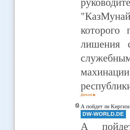
руково
"КазМунай
которого 
лишения с
служебны
махинации
республик
Дальше
А пойдет ли Киргизия
DW-WORLD.DE
А пойде