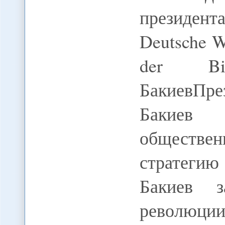
президен
Deutsche We
der Bild
БакиевПре
Бакиев
обществе
стратегию
Бакиев 
революции