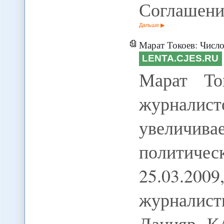
Соглашени
Дальше
Марат Токоев: Число нападений на журналисто
LENTA.CJES.RU
Марат То
журнал
увеличива
политич
25.03.20
журналис
Данияр К