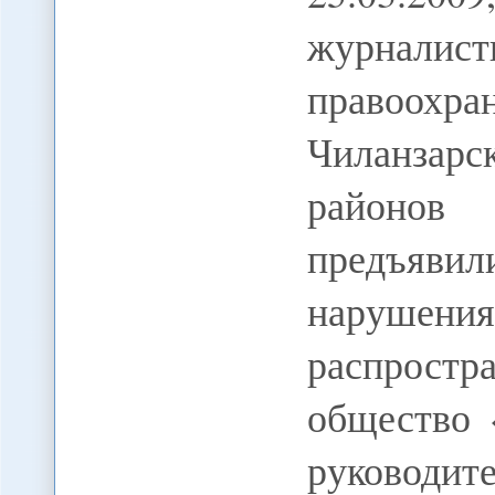
журналист
правоо
Чиланзарс
районов
предъявил
нарушени
распрос
общество 
руководи