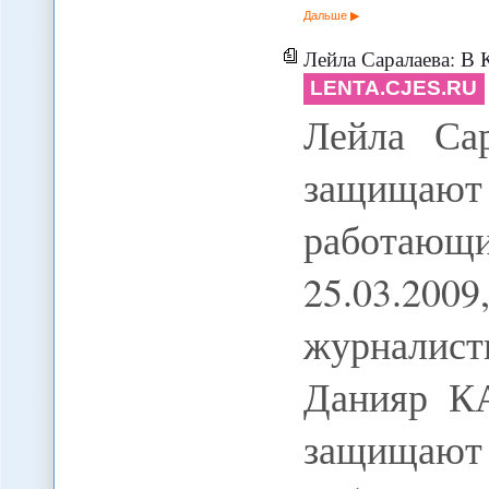
Дальше
Лейла Саралаева: В Кыргызстане не з
LENTA.CJES.RU
Лейла Са
защищаю
работаю
25.03.20
журналис
Данияр К
защищаю