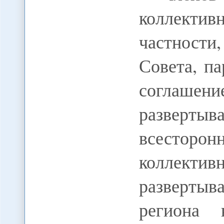
коллектив
частности
Совета, п
соглашен
разверт
всесто
коллек
развертыв
региона к