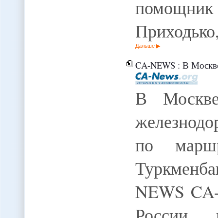
помощни
Приходько
Дальше
CA-NEWS : В Москве подписано согл
В Москве
железнод
по маршр
Туркменба
NEWS CA-
России 