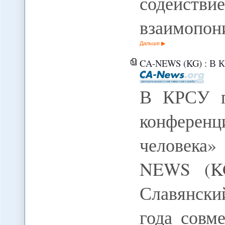
содействи
взаимопон
Дальше
CA-NEWS (KG) : В КРСУ пройд
В КРСУ пр
конференц
человека»
NEWS (KG
Славянски
года совм