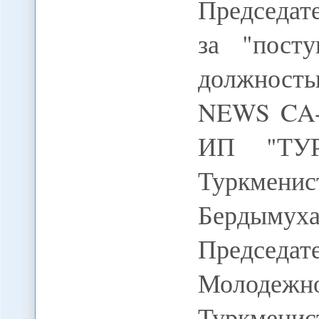
Председат
за "пост
должность
NEWS CA-
ИП "ТУР
Туркме
Бердымуха
Председа
Молод
Туркмен