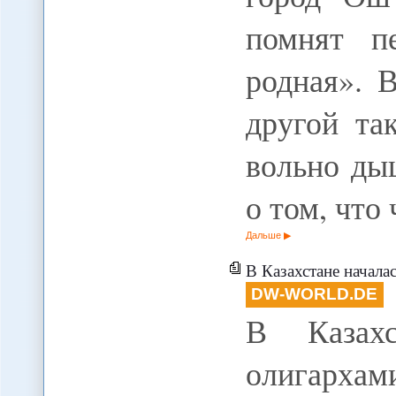
помнят п
родная». 
другой та
вольно ды
о том, что
Дальше
В Казахстане началас
DW-WORLD.DE
В Казахс
олигархами