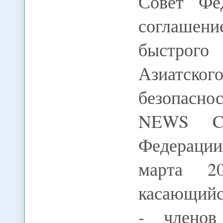
Совет Фе
соглашен
быстрого 
Азиатско
безопаснос
NEWS C
Федераци
марта 2
касающийс
- членов