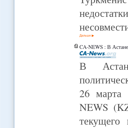
недостат
несовмест
Дальше
CA-NEWS : В Астане пл
В Астан
политичес
26 марта
NEWS (KZ)
текущего 