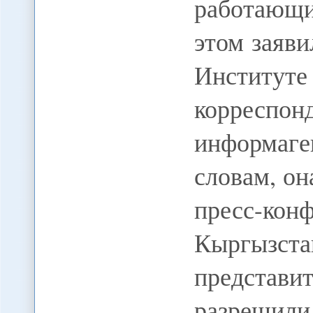
работающ
этом заяви
Институт
корреспон
информаге
словам, он
пресс-к
Кыргызста
представ
разрешил