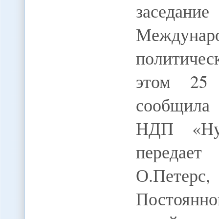
заседани
Междунаро
политиче
этом 25
сообщила 
НДП «Ну
передает
О.Петерс,
Постоянно