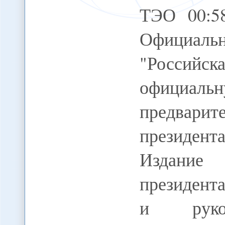
ТЭО 00:5
Официаль
"Российска
официал
предвар
президен
Издание 
президент
и руков