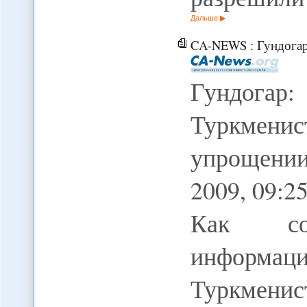
Дальше
CA-NEWS : Гундогар: Президе
Гундога
Туркмени
упрощении
2009, 09:
Как соо
информ
Туркмени