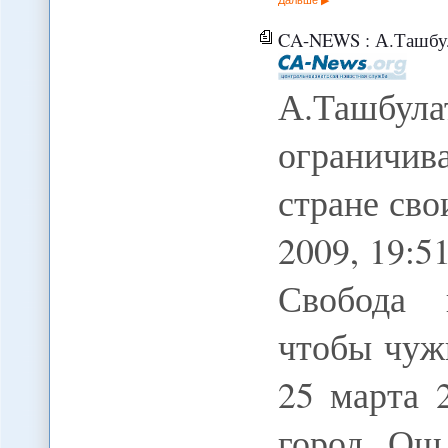
CA-NEWS : А.Ташбулатов: Кыргызс
А.Ташбула
ограничив
стране сво
2009, 19:
Свобода 
чтобы чуж
25 марта 
город Ош