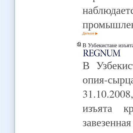
наблюда
промышле
Дальше
В Узбекистане изъят
В Узбекис
опия-сыр
31.10.200
изъята к
завезенна