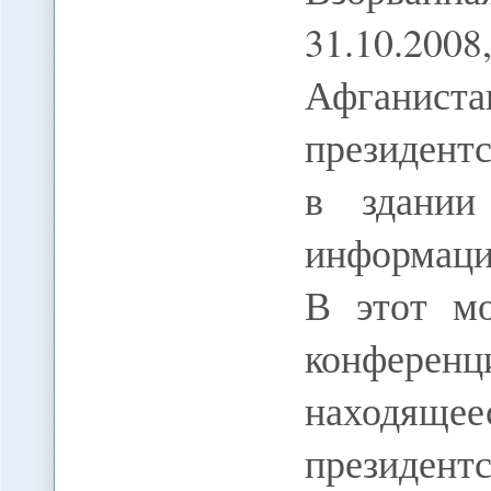
31.10.200
Афганиста
президент
в здании
информаци
В этот мо
конферен
находящ
президент