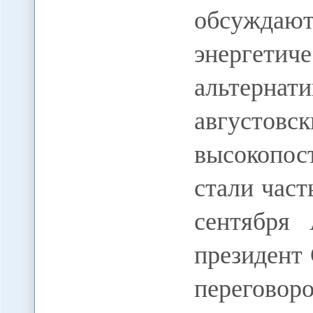
обсуждают
энерге
альтерна
августо
высокопо
стали част
сентября 
президент
переговор