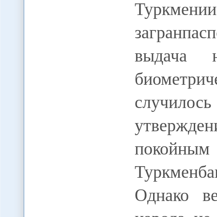
Туркмени
загранпас
выдача н
биометр
случилось
утвержде
покойны
Туркменба
Однако ве