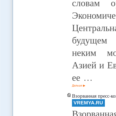
словам ор
Экономич
Центральн
будущем 
неким мо
Азией и Е
ее …
Дальше
Взорванная пресс-к
VREMYA.RU
Взорван