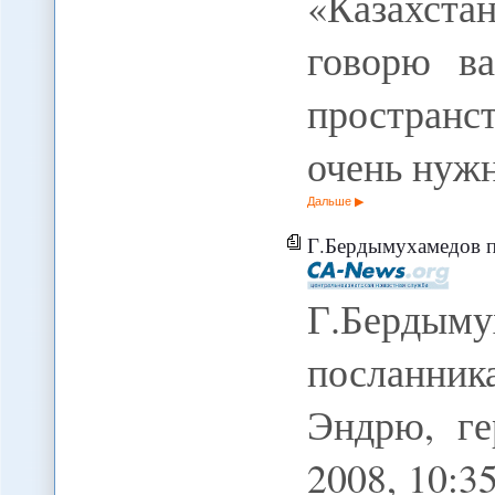
«Казахст
говорю в
пространс
очень нужн
Дальше
Г.Бердымухамедов принял сп
Г.Бердыму
посланник
Эндрю, ге
2008, 10: