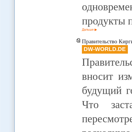
одноврем
продукты п
Дальше
Правительство Киргизии
DW-WORLD.DE
Правител
вносит из
будущий го
Что заст
пересмотр