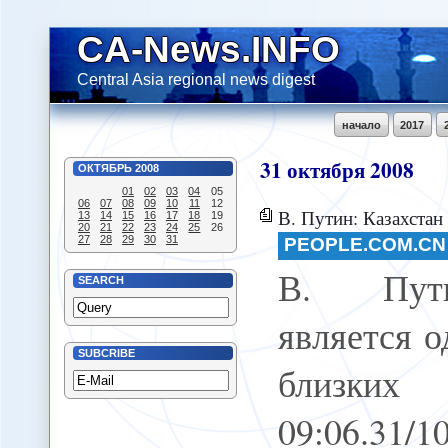
CA-News.INFO
Central Asia regional news digest
начало
2017
31
октября
2008
ОКТЯБРЬ
2008
01
02
03
04
05
06
07
08
09
10
11
12
В. Путин: Казахстан является 
13
14
15
16
17
18
19
20
21
22
23
24
25
26
27
28
29
30
31
PEOPLE.COM.CN
В. Пути
SEARCH
является о
SUBCRIBE
близки
09:06.31/