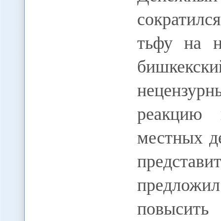
сократился
тьфу на н
бишкекски
нецензурн
реакцию 
местных д
представи
предложил
повысить