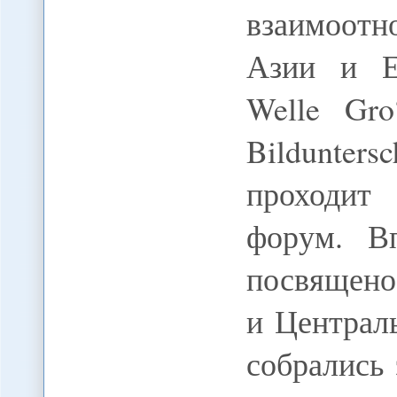
взаимоот
Азии и Ев
Welle Gro
Bildunter
проходит
форум. В
посвящен
и Централ
собрались