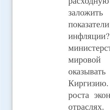
расходну
заложит
показател
инфляции
министерс
мировой 
оказыват
Киргизию
роста эко
отрасл