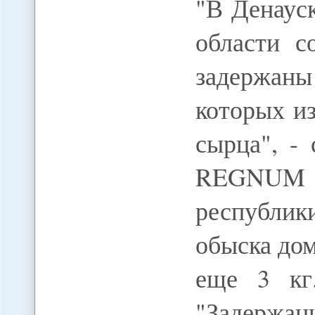
"В Денаус
области с
задержан
которых из
сырца", -
REGNUM
республи
обыска до
еще 3 кг
"Задержан