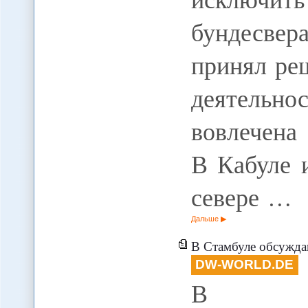
бундесве
принял ре
деятельно
вовлечена
В Кабуле 
севере …
Дальше
В Стамбуле обсужда
DW-WORLD.DE
В Ста