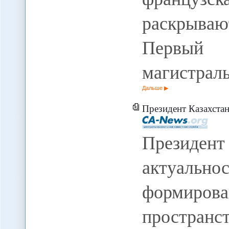
раскрываю
Первый 
магистрал
Дальше
Президент Казахстана заявил об 
Президен
актуальн
формирова
пространс