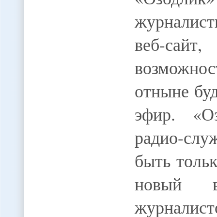
журналис
веб-сай
возможнос
отныне буд
эфир. «О
радио-слу
быть толь
новый в
журналис