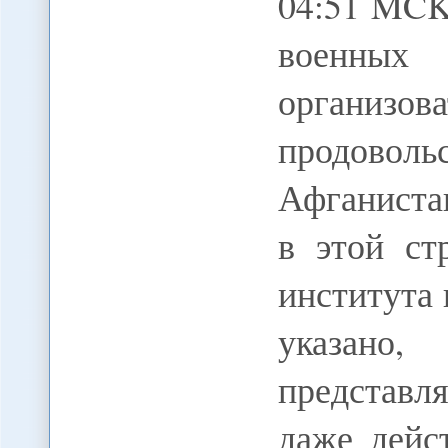
04:51 MCK
военных
организ
продов
Афганиста
в этой ст
института
указано,
представля
даже дейс