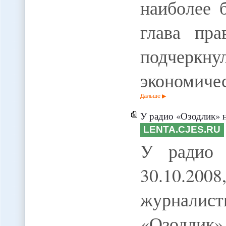
наиболее б
глава пра
подчеркн
экономиче
Дальше
У радио «Озодлик» 
LENTA.CJES.RU
У радио 
30.10.20
журналис
«Озодлик»