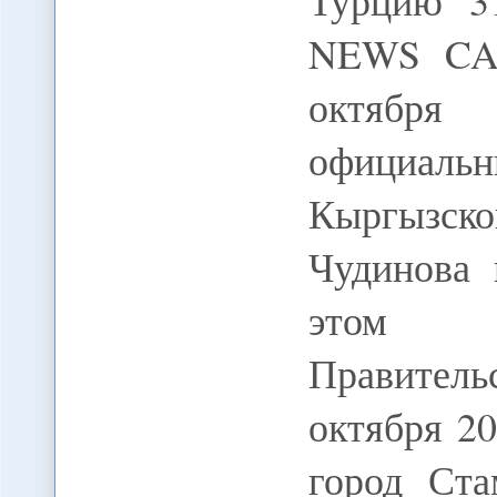
Турцию 31
NEWS CA-
октября
официальн
Кыргызс
Чудинова 
этом со
Правитель
октября 2
город Ста