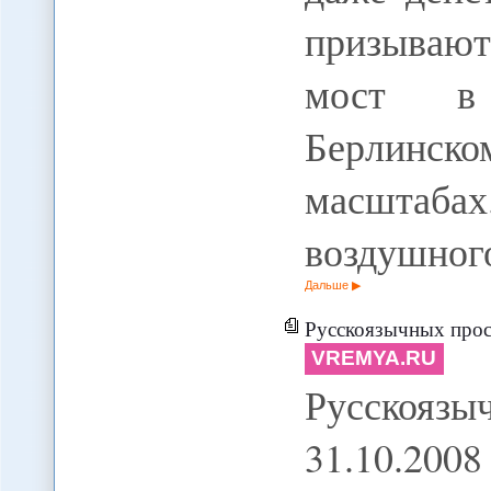
призываю
мост в 
Берлинс
масштаба
воздушно
Дальше
Русскоязычных прос
VREMYA.RU
Русскоязы
31.10.200