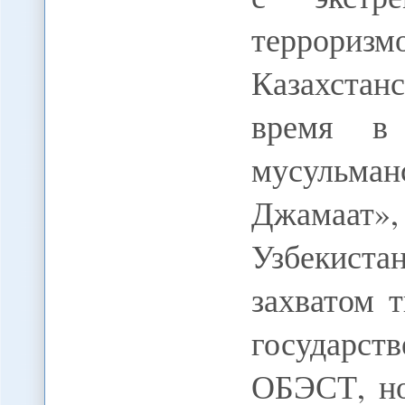
террориз
Казахстан
время в 
мусульман
Джамаат
Узбекиста
захватом 
государст
ОБЭСТ, н