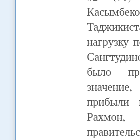
Касымбек
Таджикис
нагрузку 
Сангтудин
было пр
значение
прибыли 
Рахмон, 
правите