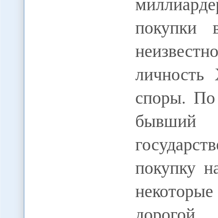
миллиард
покупки 
неизвест
личность
споры. По
бывший
государст
покупку н
некоторы
дорогой 