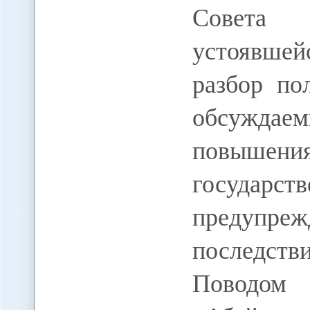
Совета 
устоявше
разбор по
обсужда
повыше
государст
предупр
последств
Поводом 