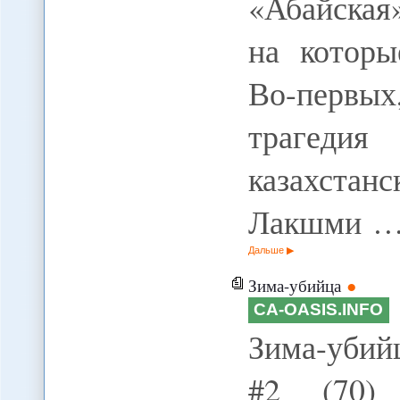
«Абайская
на которы
Во-первых
трагедия
казахстан
Лакшми 
Дальше
Зима-убийца
CA-OASIS.INFO
Зима-убий
#2 (70)