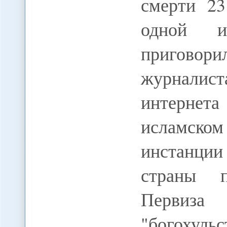
смерти 23
одной и
пригово
журналист
интернета
исламско
инстанции
страны п
Первиза
"богохуль