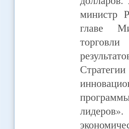
долларов. 
министр 
главе Ми
торговли
результа
Страте
инновацион
програм
лидеров».
экономиче