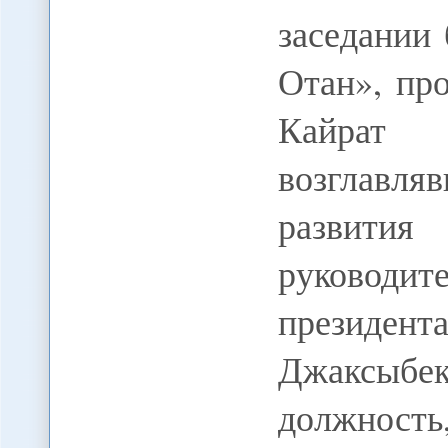
заседании
Отан», пр
Кайрат 
возглавля
развити
руковод
президент
Джаксыбе
должность