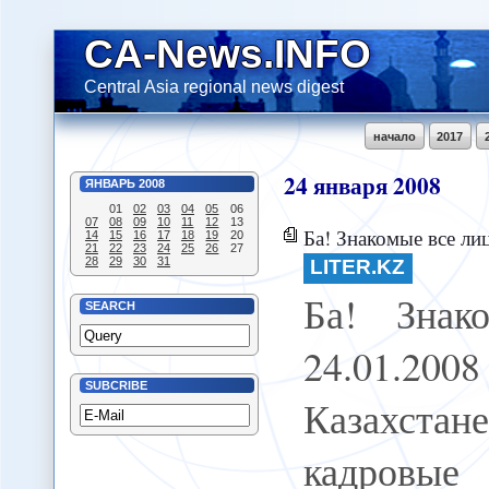
CA-News.INFO
Central Asia regional news digest
начало
2017
24
января
2008
ЯНВАРЬ
2008
01
02
03
04
05
06
07
08
09
10
11
12
13
Ба! Знакомые все ли
14
15
16
17
18
19
20
21
22
23
24
25
26
27
28
29
30
31
LITER.KZ
Ба! Знак
SEARCH
24.01.20
SUBCRIBE
Казахста
кадровы