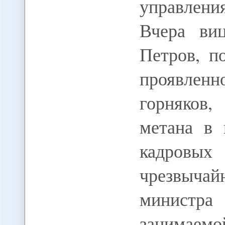
управлени
Вчера ви
Петров, п
проявлен
горняков
метана в 
кадровых
чрезвыча
министр
занимаем