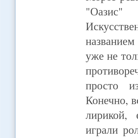
"Оазис"
Искусстве
названием
уже не то
противор
просто из
Конечно, в
лирикой,
играли ро