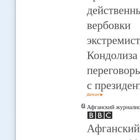
действенн
вербов
экстреми
Кондолиз
переговор
с президе
Дальше
Афганский журналис
Афгански