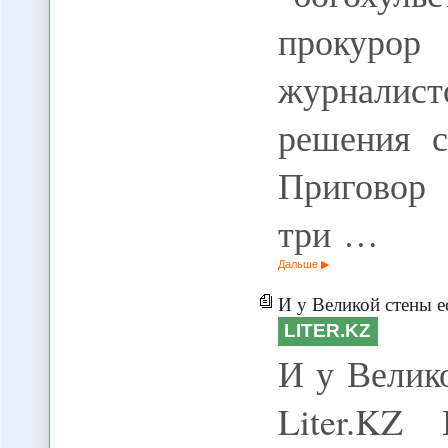
прокуро
журналис
решения с
Приговор
три …
Дальше
И у Великой стены е
LITER.KZ
И у Велик
Liter.KZ