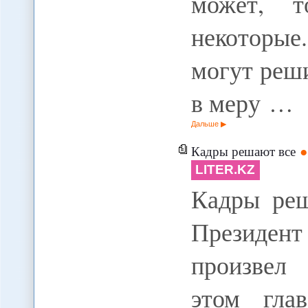
может, т
некоторые
могут реши
в меру …
Дальше
Кадры решают все
LITER.KZ
Кадры реш
Президен
произвел
этом гла