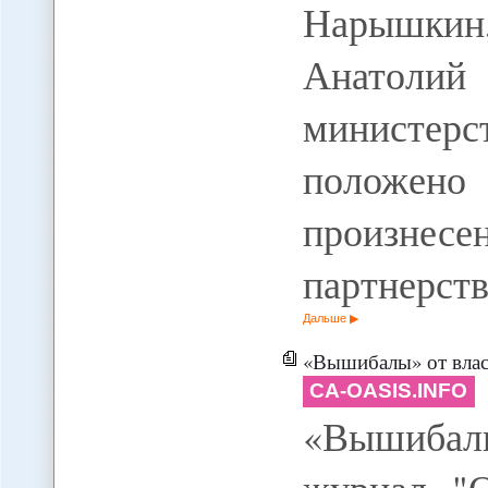
Нарышкин
Анатолий 
министе
положено
произнесе
партнерст
Дальше
«Вышибалы» от влас
CA-OASIS.INFO
«Вышибал