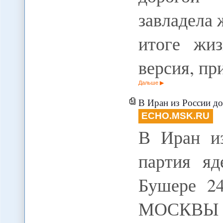
завладела 
итоге жиз
версия, п
Дальше
В Иран из России дост
ECHO.MSK.RU
В Иран из
партия я
Бушере 24
МОСКВЫ