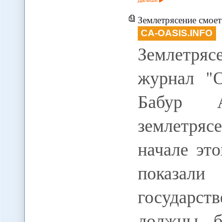
Землетрясение смоет
CA-OASIS.INFO
Землетряс
журнал "О
Бабур А
землетряс
начале эт
показал
государст
должны б