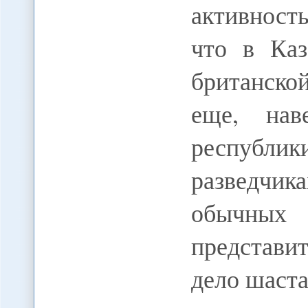
активност
что в Каз
британско
еще, нав
республик
разведчи
обычны
представи
дело шаста