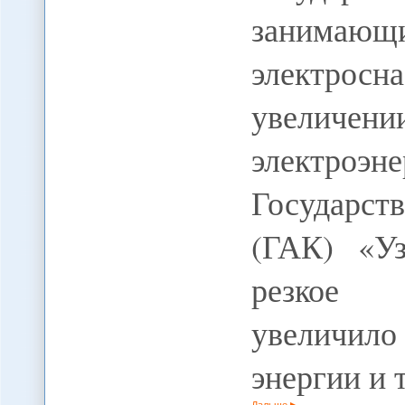
занимаю
электрос
увеличе
электро
Государст
(ГАК) «Уз
резкое п
увеличило
энергии и 
Дальше