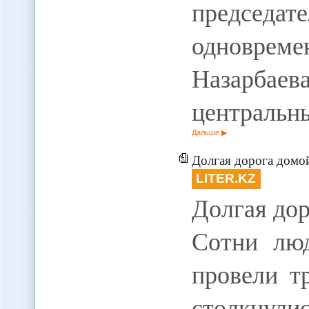
председа
одновреме
Назарба
центральн
Дальше
Долгая дорога дом
LITER.KZ
Долгая дор
Сотни люд
провели т
столкнул