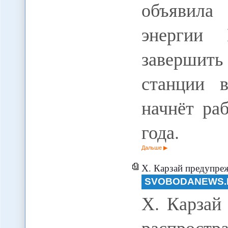
объявила
энергии 
завершит
станции 
начнёт ра
года.
Дальше
Х. Карзай предупреж
SVOBODANEWS.
Х. Карзай
распростр