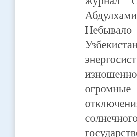
журнал "О
Абдулхам
Небывало
Узбекиста
энергос
изношен
огромны
отключе
солнечног
госуда