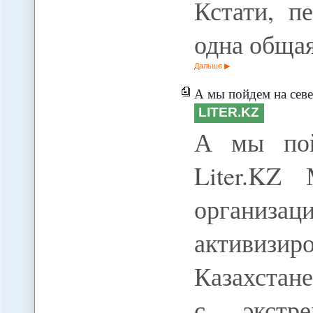
Кстати, п
одна общая
Дальше
А мы пойдем на север
LITER.KZ
А мы пойд
Liter.KZ 
организ
активиз
Казахстан
с экстре