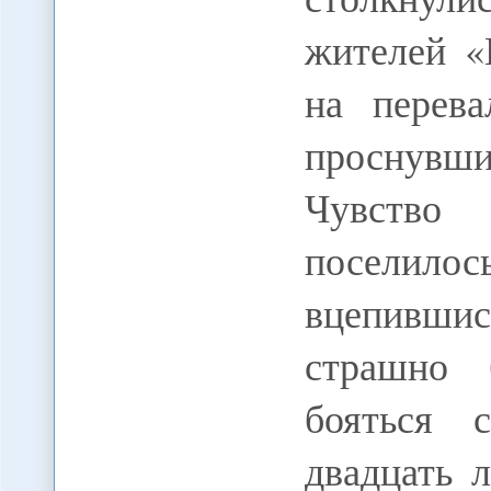
жителей «
на перева
проснувш
Чувство
поселилос
вцепивши
страшно 
бояться 
двадцать 