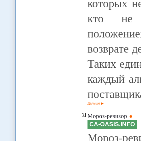
которых н
кто не 
положени
возврате д
Таких еди
каждый ал
поставщик
Дальше
Мороз-ревизор
CA-OASIS.INFO
Мороз-р